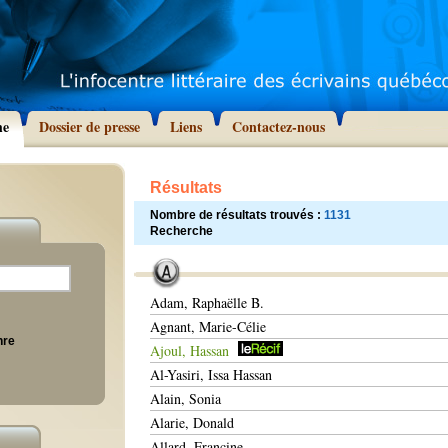
he
Dossier de presse
Liens
Contactez-nous
Résultats
Nombre de résultats trouvés :
1131
Recherche
Adam, Raphaëlle B.
Agnant, Marie-Célie
nre
Ajoul, Hassan
Al-Yasiri, Issa Hassan
Alain, Sonia
Alarie, Donald
Allard, Francine