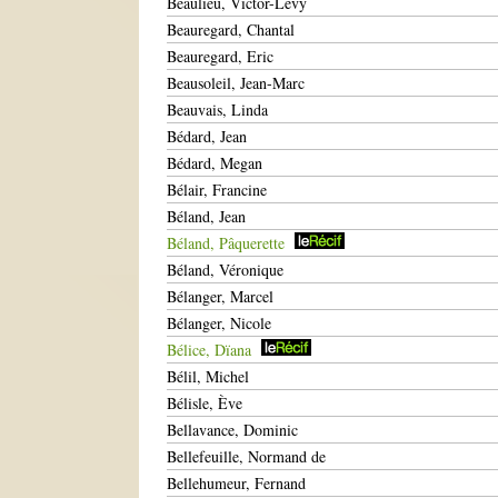
Beaulieu, Victor-Lévy
Beauregard, Chantal
Beauregard, Eric
Beausoleil, Jean-Marc
Beauvais, Linda
Bédard, Jean
Bédard, Megan
Bélair, Francine
Béland, Jean
Béland, Pâquerette
Béland, Véronique
Bélanger, Marcel
Bélanger, Nicole
Bélice, Dïana
Bélil, Michel
Bélisle, Ève
Bellavance, Dominic
Bellefeuille, Normand de
Bellehumeur, Fernand