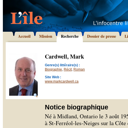
Accueil
Mission
Recherche
Dossier de presse
L
Cardwell, Mark
Genre(s) littéraire(s) :
Biographie
,
Récit
,
Roman
Site Web :
www.markcardwell.ca
Notice biographique
Né à Midland, Ontario le 3 août 19
à St-Ferréol-les-Neiges sur la Côt