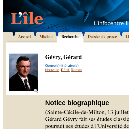
Accueil
Mission
Recherche
Dossier de presse
L
Gévry, Gérard
Genre(s) littéraire(s) :
Nouvelle
,
Récit
,
Roman
Notice biographique
(Sainte-Cécile-de-Milton, 13 juillet
Gérard Gévry fait ses études classi
poursuit ses études à l'Université d