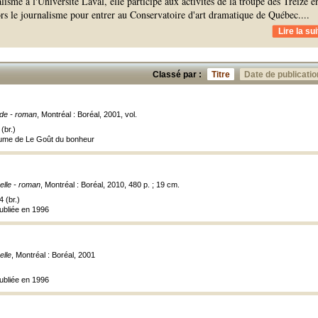
lisme à l'Université Laval, elle participe aux activités de la troupe des Treize e
ors le journalisme pour entrer au Conservatoire d'art dramatique de Québec.
...
Lire la sui
Classé par :
Titre
Date de publicatio
ïde - roman
, Montréal : Boréal, 2001, vol.
(br.)
ume de Le Goût du bonheur
elle - roman
, Montréal : Boréal, 2010, 480 p. ; 19 cm.
 (br.)
publiée en 1996
elle
, Montréal : Boréal, 2001
publiée en 1996