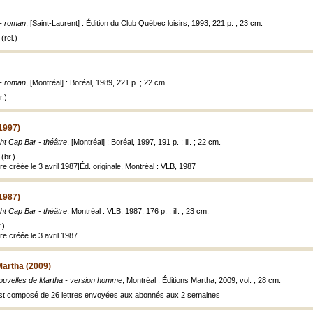
t - roman
, [Saint-Laurent] : Édition du Club Québec loisirs, 1993, 221 p. ; 23 cm.
(rel.)
t - roman
, [Montréal] : Boréal, 1989, 221 p. ; 22 cm.
.)
1997)
ht Cap Bar - théâtre
, [Montréal] : Boréal, 1997, 191 p. : ill. ; 22 cm.
(br.)
re créée le 3 avril 1987|Éd. originale, Montréal : VLB, 1987
1987)
ht Cap Bar - théâtre
, Montréal : VLB, 1987, 176 p. : ill. ; 23 cm.
.)
re créée le 3 avril 1987
Martha (2009)
ouvelles de Martha - version homme
, Montréal : Éditions Martha, 2009, vol. ; 28 cm.
est composé de 26 lettres envoyées aux abonnés aux 2 semaines