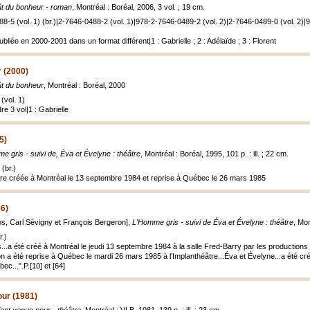
ût du bonheur - roman
, Montréal : Boréal, 2006, 3 vol. ; 19 cm.
8-5 (vol. 1) (br.)|2-7646-0488-2 (vol. 1)|978-2-7646-0489-2 (vol. 2)|2-7646-0489-0 (vol. 2)|
ubliée en 2000-2001 dans un format différent|1 : Gabrielle ; 2 : Adélaïde ; 3 : Florent
 (2000)
ût du bonheur
, Montréal : Boréal, 2000
(vol. 1)
e 3 vol|1 : Gabrielle
5)
e gris - suivi de, Éva et Évelyne : théâtre
, Montréal : Boréal, 1995, 101 p. : ill. ; 22 cm.
(br.)
tre créée à Montréal le 13 septembre 1984 et reprise à Québec le 26 mars 1985
6)
os, Carl Sévigny et François Bergeron],
L'Homme gris - suivi de Éva et Évelyne : théâtre
, Mon
.)
..a été créé à Montréal le jeudi 13 septembre 1984 à la salle Fred-Barry par les productions
n a été reprise à Québec le mardi 26 mars 1985 à l'Implanthéâtre...Éva et Évelyne...a été c
c...".P.[10] et [64]
our (1981)