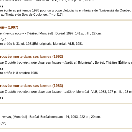
aient venus pour - théâtre
, Montréal : VLB, 1981, 139 p. : ill. ; 23 cm.
.)
re écrite au printemps 1978 pour un groupe d'étudiants en théâtre de l'Université du Québec 
, au Théâtre du Bois de Coulonge..." - p. [17]
our-- (1997)
aient venus pour-- - théâtre
, [Montréal] : Boréal, 1997, 141 p. : ill. ; 22 cm.
(br.)
re créée le 31 juil. 1981|Éd. originale, Montréal : VLB, 1981
trouvée morte dans ses larmes (1992)
ne Trudelle trouvée morte dans ses larmes - [théâtre]
, [Montréal] : Boréal, Théâtre (Éditions d
.)
tre créée le 8 octobre 1986
trouvée morte dans ses larmes (1983)
ne Trudelle trouvée morte dans ses larmes - théâtre
, Montréal : VLB, 1983, 127 p. : ill. ; 23 c
.)
t - roman
, [Montréal] : Boréal, Boréal compact ; 44, 1993, 222 p. ; 20 cm.
(br.)