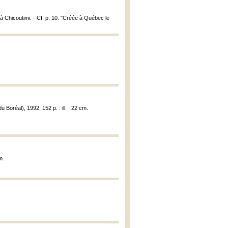
à Chicoutimi. - Cf. p. 10. "Créée à Québec le
u Boréal), 1992, 152 p. : ill. ; 22 cm.
m.