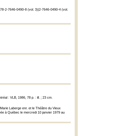
978-2-7646-0490-8 (vol. 3)|2-7646-0490-4 (vol.
tréal : VLB, 1986, 78 p. : ill. ; 23 cm.
 Marie Laberge enr. et le Théâtre du Vieux
réée à Québec le mercredi 10 janvier 1979 au