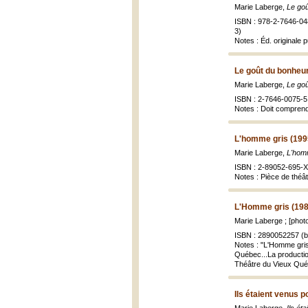
Marie Laberge,
Le go
ISBN : 978-2-7646-048
3)
Notes : Éd. originale p
Le goût du bonheur
Marie Laberge,
Le go
ISBN : 2-7646-0075-5 
Notes : Doit comprendr
L'homme gris (199
Marie Laberge,
L'homm
ISBN : 2-89052-695-X 
Notes : Pièce de théâ
L'Homme gris (198
Marie Laberge ; [phot
ISBN : 2890052257 (br
Notes : "L'Homme gris.
Québec...La productio
Théâtre du Vieux Québe
Ils étaient venus p