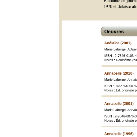
Étudiante en journa
1970 et délaisse al
Oeuvres
Adélaïde (2001)
Marie Laberge,
Adéla
ISBN : 2-7646-0103-4 
Notes : Deuxième vol
Annabelle (2010)
Marie Laberge,
Annab
ISBN : 9782764600764
Notes : Éd. originale 
Annabelle (2001)
Marie Laberge,
Annab
ISBN : 2-7646-0076-3
Notes : Éd. originale 
Annabelle (1996)