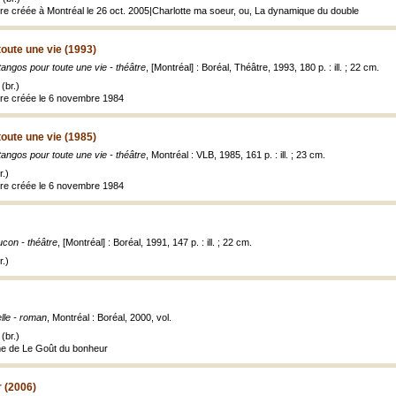
tre créée à Montréal le 26 oct. 2005|Charlotte ma soeur, ou, La dynamique du double
oute une vie (1993)
angos pour toute une vie - théâtre
, [Montréal] : Boréal, Théâtre, 1993, 180 p. : ill. ; 22 cm.
(br.)
tre créée le 6 novembre 1984
oute une vie (1985)
angos pour toute une vie - théâtre
, Montréal : VLB, 1985, 161 p. : ill. ; 23 cm.
.)
tre créée le 6 novembre 1984
con - théâtre
, [Montréal] : Boréal, 1991, 147 p. : ill. ; 22 cm.
.)
lle - roman
, Montréal : Boréal, 2000, vol.
(br.)
me de Le Goût du bonheur
 (2006)