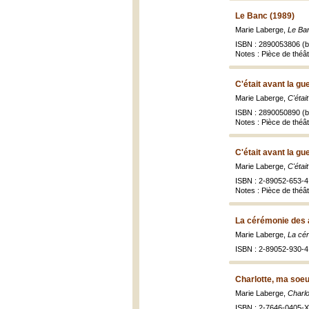
Le Banc (1989)
Marie Laberge,
Le Ban
ISBN : 2890053806 (br
Notes : Pièce de théâ
C'était avant la gu
Marie Laberge,
C'étai
ISBN : 2890050890 (br
Notes : Pièce de théât
C'était avant la gu
Marie Laberge,
C'étai
ISBN : 2-89052-653-4 
Notes : Pièce de théât
La cérémonie des 
Marie Laberge,
La cé
ISBN : 2-89052-930-4
Charlotte, ma soeu
Marie Laberge,
Charlo
ISBN : 2-7646-0405-X 