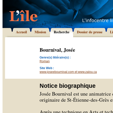
Accueil
Mission
Recherche
Dossier de presse
L
Bournival, Josée
Genre(s) littéraire(s) :
Roman
Site Web :
www.joseebournival.com et www.zalou.ca
Notice biographique
Josée Bournival est une animatrice e
originaire de St-Étienne-des-Grès 
Après une technique en Arts et tec