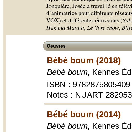
Jonquière, Josée a travaillé en télév
d’animatrice pour différents résea
VOX) et différentes émissions (
Sal
Hakuna Matata
,
Le livre show
,
Bill
Oeuvres
Bébé boum (2018)
Bébé boum
, Kennes Édi
ISBN : 9782875805409
Notes : NUART 28295
Bébé boum (2014)
Bébé boum
, Kennes Édi