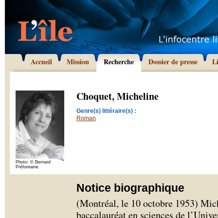
Accueil
Mission
Recherche
Dossier de presse
L
Choquet, Micheline
Genre(s) littéraire(s) :
Roman
Photo: © Bernard
Préfontaine
Notice biographique
(Montréal, le 10 octobre 1953) Mic
baccalauréat en sciences de l’Unive