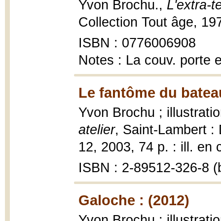
Yvon Brochu.,
L'extra-t
Collection Tout âge, 19
ISBN : 0776006908
Notes : La couv. porte
Le fantôme du bateau
Yvon Brochu ; illustrat
atelier
, Saint-Lambert 
12, 2003, 74 p. : ill. en 
ISBN : 2-89512-326-8 (b
Galoche : (2012)
Yvon Brochu ; illustrat