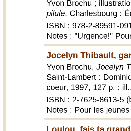
Yvon Brochu ; illustrati
pilule
, Charlesbourg : É
ISBN : 978-2-89591-09
Notes : "Urgence!" Pour
Jocelyn Thibault, ga
Yvon Brochu,
Jocelyn T
Saint-Lambert : Dominiq
coeur, 1997, 127 p. : ill.
ISBN : 2-7625-8613-5 (b
Notes : Pour les jeunes
Loulou, fais ta grand