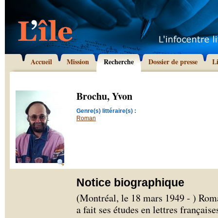
Accueil
Mission
Recherche
Dossier de presse
L
Brochu, Yvon
Genre(s) littéraire(s) :
Roman
Notice biographique
(Montréal, le 18 mars 1949 - ) Rom
a fait ses études en lettres français