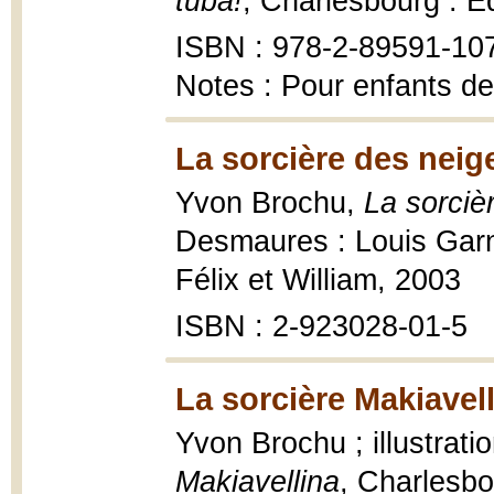
tuba!
, Charlesbourg : É
ISBN : 978-2-89591-10
Notes : Pour enfants de
La sorcière des neig
Yvon Brochu,
La sorciè
Desmaures : Louis Garn
Félix et William, 2003
ISBN : 2-923028-01-5
La sorcière Makiavell
Yvon Brochu ; illustrati
Makiavellina
, Charlesbo