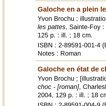
Galoche en a plein le
Yvon Brochu ; illustrat
les pattes
, Sainte-Foy :
125 p. : ill. ; 18 cm.
ISBN : 2-89591-001-4 (b
Notes : Roman
Galoche en état de c
Yvon Brochu ; [illustrat
choc - [roman]
, Charles
2004, 129 p. : ill. ; 18 c
ISBN : 2-89591-004-9 (b