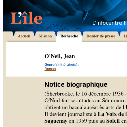
Accueil
Mission
Recherche
Dossier de presse
L
O'Neil, Jean
Genre(s) littéraire(s) :
Roman
Notice biographique
(Sherbrooke, le 16 décembre 1936 -
O'Neil fait ses études au Séminaire
obtient un baccalauréat ès arts de 
La Voix de l
Il devient journaliste à
Saguenay
Soleil
en 1959 puis au
en