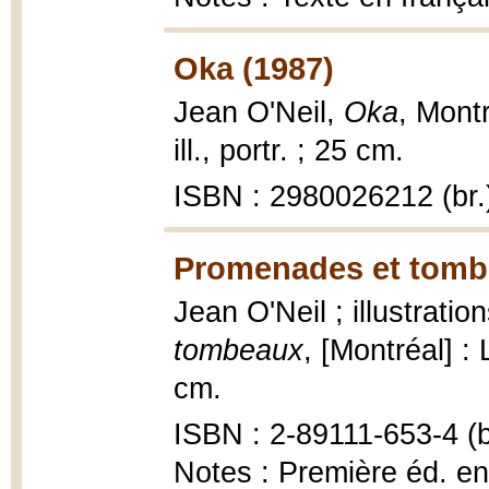
Oka (1987)
Jean O'Neil,
Oka
, Mont
ill., portr. ; 25 cm.
ISBN : 2980026212 (br.
Promenades et tomb
Jean O'Neil ; illustrati
tombeaux
, [Montréal] : 
cm.
ISBN : 2-89111-653-4 (b
Notes : Première éd. e