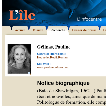
Accueil
Mission
Recherche
Dossier de presse
L
Gélinas, Pauline
Genre(s) littéraire(s) :
Nouvelle
,
Récit
,
Roman
Site Web :
www.paulinegelinas.com
Notice biographique
(Baie-de-Shawinigan, 1962 - ) Paul
récit et nouvelles, ainsi que de manu
Politologue de formation, elle comp