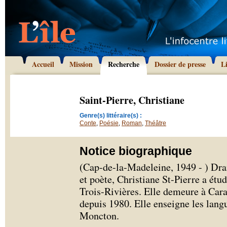
Accueil
Mission
Recherche
Dossier de presse
L
Saint-Pierre, Christiane
Genre(s) littéraire(s) :
Conte
,
Poésie
,
Roman
,
Théâtre
Notice biographique
(Cap-de-la-Madeleine, 1949 - ) Dra
et poète, Christiane St-Pierre a étu
Trois-Rivières. Elle demeure à Ca
depuis 1980. Elle enseigne les langue
Moncton.