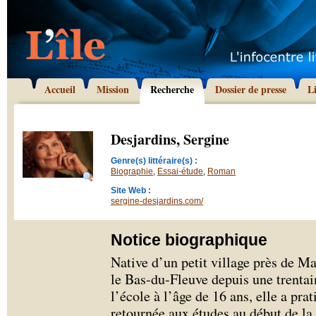
Accueil
Mission
Recherche
Dossier de presse
L
Desjardins, Sergine
Genre(s) littéraire(s) :
Biographie
,
Essai-étude
,
Roman
Site Web :
sergine-desjardins.com/
Notice biographique
Native d’un petit village près de M
le Bas-du-Fleuve depuis une trentai
l’école à l’âge de 16 ans, elle a pra
retournée aux études au début de la