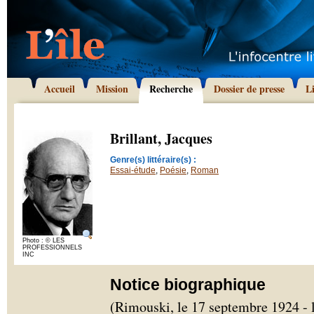
Accueil
Mission
Recherche
Dossier de presse
L
Brillant, Jacques
Genre(s) littéraire(s) :
Essai-étude
,
Poésie
,
Roman
Photo : © LES
PROFESSIONNELS
INC
Notice biographique
(Rimouski, le 17 septembre 1924 - le