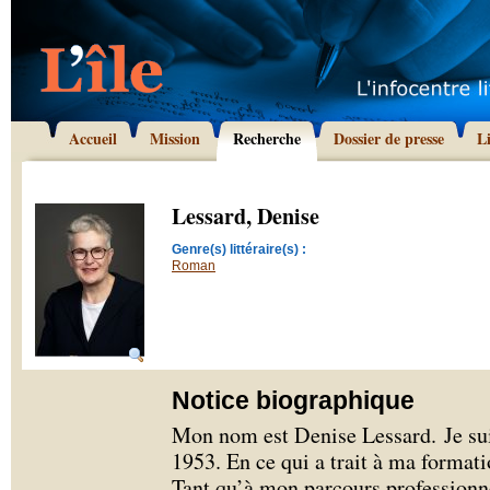
Accueil
Mission
Recherche
Dossier de presse
L
Lessard, Denise
Genre(s) littéraire(s) :
Roman
Notice biographique
Mon nom est Denise Lessard. Je su
1953. En ce qui a trait à ma formati
Tant qu’à mon parcours professionnel