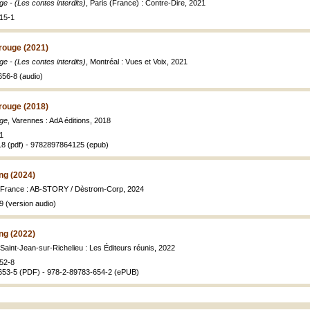
e - (Les contes interdits)
, Paris (France) : Contre-Dire, 2021
15-1
rouge (2021)
e - (Les contes interdits)
, Montréal : Vues et Voix, 2021
656-8 (audio)
rouge (2018)
uge
, Varennes : AdA éditions, 2018
1
8 (pdf) - 9782897864125 (epub)
ng (2024)
 France : AB-STORY / Dèstrom-Corp, 2024
 (version audio)
ng (2022)
 Saint-Jean-sur-Richelieu : Les Éditeurs réunis, 2022
52-8
653-5 (PDF) - 978-2-89783-654-2 (ePUB)