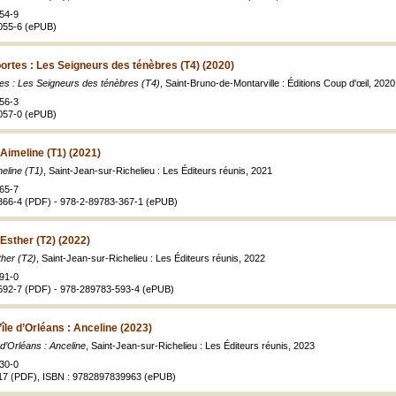
54-9
055-6 (ePUB)
ortes : Les Seigneurs des ténèbres (T4) (2020)
es : Les Seigneurs des ténèbres (T4)
, Saint-Bruno-de-Montarville : Éditions Coup d'œil, 2020
56-3
057-0 (ePUB)
 Aimeline (T1) (2021)
meline (T1)
, Saint-Jean-sur-Richelieu : Les Éditeurs réunis, 2021
65-7
366-4 (PDF) - 978-2-89783-367-1 (ePUB)
 Esther (T2) (2022)
ther (T2)
, Saint-Jean-sur-Richelieu : Les Éditeurs réunis, 2022
91-0
592-7 (PDF) - 978-289783-593-4 (ePUB)
île d’Orléans : Anceline (2023)
 d’Orléans : Anceline
, Saint-Jean-sur-Richelieu : Les Éditeurs réunis, 2023
30-0
17 (PDF), ISBN : 9782897839963 (ePUB)