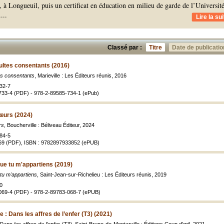
à Longueuil, puis un certificat en éducation en milieu de garde de l’Universit
.
...
Lire la sui
Classé par :
Titre
Date de publicatio
ultes consentants (2016)
es consentants
, Marieville : Les Éditeurs réunis, 2016
32-7
733-4 (PDF) - 978-2-89585-734-1 (ePub)
œurs (2024)
rs
, Boucherville : Béliveau Éditeur, 2024
84-5
69 (PDF), ISBN : 9782897933852 (ePUB)
ue tu m'appartiens (2019)
tu m'appartiens
, Saint-Jean-sur-Richelieu : Les Éditeurs réunis, 2019
0
069-4 (PDF) - 978-2-89783-068-7 (ePUB)
 : Dans les affres de l’enfer (T3) (2021)