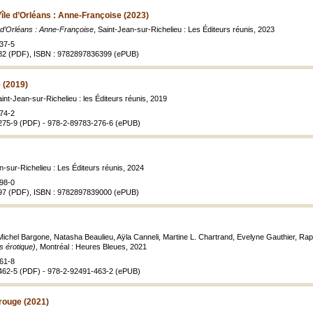
’île d’Orléans : Anne-Françoise (2023)
e d’Orléans : Anne-Françoise
, Saint-Jean-sur-Richelieu : Les Éditeurs réunis, 2023
37-5
82 (PDF), ISBN : 9782897836399 (ePUB)
 (2019)
aint-Jean-sur-Richelieu : les Éditeurs réunis, 2019
74-2
275-9 (PDF) - 978-2-89783-276-6 (ePUB)
n-sur-Richelieu : Les Éditeurs réunis, 2024
98-0
97 (PDF), ISBN : 9782897839000 (ePUB)
, Michel Bargone, Natasha Beaulieu, Aÿla Canneli, Martine L. Chartrand, Evelyne Gauthier, Raph
s érotique)
, Montréal : Heures Bleues, 2021
61-8
462-5 (PDF) - 978-2-92491-463-2 (ePUB)
rouge (2021)