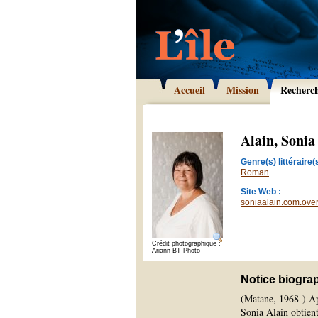
Accueil
Mission
Recherc
Alain, Sonia
Genre(s) littéraire(s
Roman
Site Web :
soniaalain.com.ove
Crédit photographique :
Ariann BT Photo
Notice biogra
(Matane, 1968-) Ap
Sonia Alain obtient