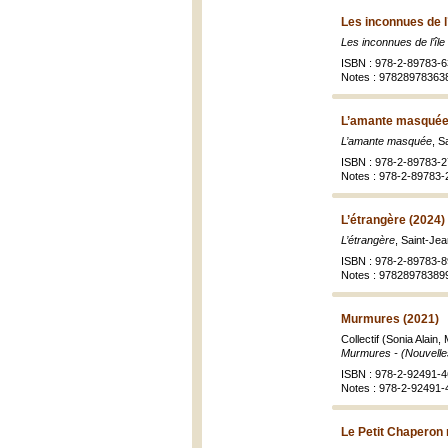
Les inconnues de l
Les inconnues de l’îl
ISBN : 978-2-89783-6
Notes : 97828978363
L’amante masquée
L’amante masquée
, S
ISBN : 978-2-89783-2
Notes : 978-2-89783-
L’étrangère (2024)
L’étrangère
, Saint-Jea
ISBN : 978-2-89783-8
Notes : 97828978389
Murmures (2021)
Collectif (Sonia Alain
Murmures - (Nouvelle
ISBN : 978-2-92491-4
Notes : 978-2-92491-
Le Petit Chaperon 