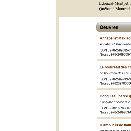
Édouard-Montpetit, 
Québec à Montréal
Oeuvres
Annabel et Max ad
Annabel et Max adult
ISBN : 978-2-89585-7
Notes : 978-2-89585-
Le bourreau des c
Le bourreau des cœu
ISBN : 978-2-89793-3
Notes : 97828979338
Conquise : parce q
Conquise : parce que 
ISBN : 978289783067
Notes : 978-2-89783-
D’amour et de haine