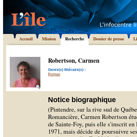
Accueil
Mission
Recherche
Dossier de presse
L
Robertson, Carmen
Genre(s) littéraire(s) :
Roman
Notice biographique
(Pintendre, sur la rive sud de Québec
Romancière, Carmen Robertson étud
de Sainte-Foy, puis elle s'inscrit en 
1971, mais décide de poursuivre ses 