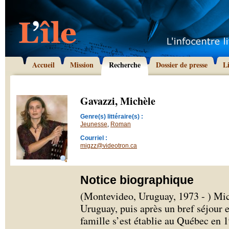
Accueil
Mission
Recherche
Dossier de presse
L
Gavazzi, Michèle
Genre(s) littéraire(s) :
Jeunesse
,
Roman
Courriel :
migzz@videotron.ca
Notice biographique
(Montevideo, Uruguay, 1973 - ) Mic
Uruguay, puis après un bref séjour en
famille s’est établie au Québec en 1