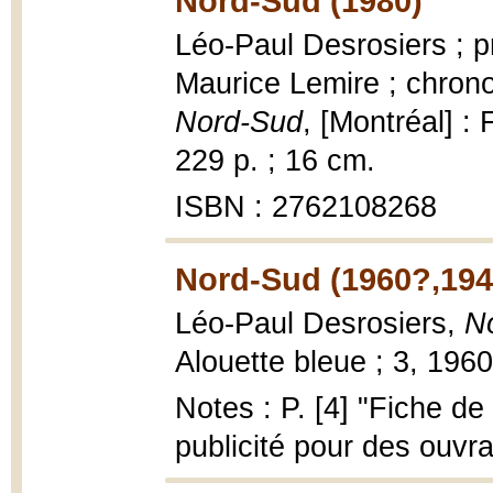
Nord-Sud (1980)
Léo-Paul Desrosiers ; p
Maurice Lemire ; chronol
Nord-Sud
, [Montréal] :
229 p. ; 16 cm.
ISBN : 2762108268
Nord-Sud (1960?,194
Léo-Paul Desrosiers,
N
Alouette bleue ; 3, 196
Notes : P. [4] "Fiche de
publicité pour des ouvr