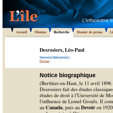
Accueil
Mission
Recherche
Dossier de presse
L
Desrosiers, Léo-Paul
Genre(s) littéraire(s) :
Roman
Notice biographique
(Berthier-en-Haut, le 11 avril 1896
Desrosiers fait des études classique
études de droit à l'Université de Mon
l'influence de Lionel Groulx. Il co
Canada
Devoir
au
, puis au
en 1920,