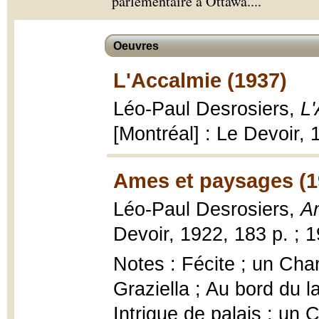
parlementaire à Ottawa.
...
Oeuvres
L'Accalmie (1937)
Léo-Paul Desrosiers,
L
[Montréal] : Le Devoir, 
Ames et paysages (1
Léo-Paul Desrosiers,
A
Devoir, 1922, 183 p. ; 
Notes : Fécite ; un Chari
Graziella ; Au bord du l
Intrigue de palais ; un 