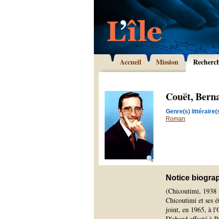
Accueil
Mission
Recherc
Couët, Bern
Genre(s) littéraire(s
Roman
Notice biogra
(Chicoutimi, 1938 
Chicoutimi et ses é
joint, en 1965, à l
D'abord affecté à P