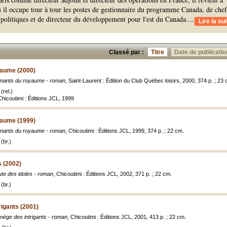
 il occupe tour à tour les postes de gestionnaire du programme Canada, de chef
s politiques et de directeur du développement pour l'est du Canada.
...
Lire la sui
Classé par :
Titre
Date de publicatio
yaume (2000)
mants du royaume - roman
, Saint-Laurent : Édition du Club Québec loisirs, 2000, 374 p. ; 23 
(rel.)
 Chicoutimi : Éditions JCL, 1999
yaume (1999)
mants du royaume - roman
, Chicoutimi : Éditions JCL, 1999, 374 p. ; 22 cm.
(br.)
s (2002)
te des idoles - roman
, Chicoutimi : Éditions JCL, 2002, 371 p. ; 22 cm.
(br.)
igants (2001)
nège des intrigants - roman
, Chicoutimi : Éditions JCL, 2001, 413 p. ; 22 cm.