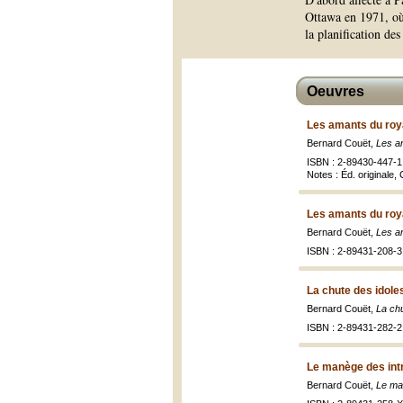
Ottawa en 1971, où
la planification de
Oeuvres
Les amants du ro
Bernard Couët,
Les a
ISBN : 2-89430-447-1 
Notes : Éd. originale,
Les amants du ro
Bernard Couët,
Les a
ISBN : 2-89431-208-3 
La chute des idole
Bernard Couët,
La chu
ISBN : 2-89431-282-2 
Le manège des intr
Bernard Couët,
Le ma