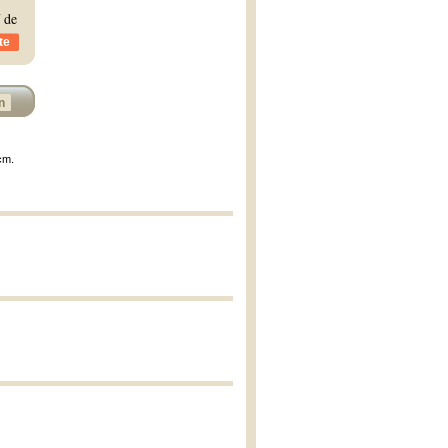
 de
te
n
cm.