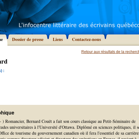
he
Dossier de presse
Liens
Contactez-nous
Retour aux résultats de la recher
ard
) :
phique
- ) Romancier, Bernard Couët a fait son cours classique au Petit-Séminaire de
tudes universitaires à l'Université d'Ottawa. Diplômé en sciences politiques, il s
'Office de tourisme du gouvernement canadien où il fera l'essentiel de sa carrière
aris comme directeur adjoint et directeur des opérations en France, il revient à