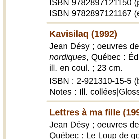
ISBN 9782897121150 (p
ISBN 9782897121167 (
Kavisilaq (1992)
Jean Désy ; oeuvres de
nordiques
, Québec : Édi
ill. en coul. ; 23 cm.
ISBN : 2-921310-15-5 (b
Notes : Ill. collées|Glos
Lettres à ma fille (19
Jean Désy ; oeuvres d
Québec : Le Loup de gou