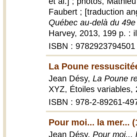
et al.] ; photos, Mathi
Faubert ; [traduction a
Québec au-delà du 49e 
Harvey, 2013, 199 p. : i
ISBN : 9782923794501
La Poune ressuscitée
Jean Désy,
La Poune re
XYZ, Étoiles variables,
ISBN : 978-2-89261-497-
Pour moi... la mer... 
Jean Désy,
Pour moi... 