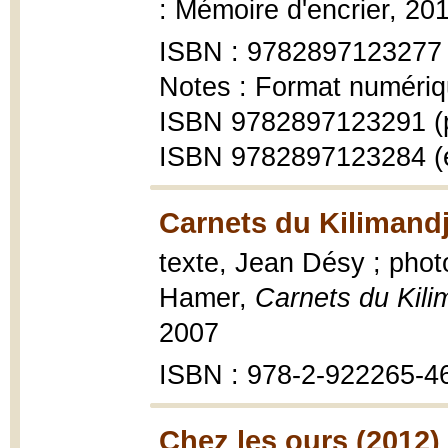
: Mémoire d'encrier, 20
ISBN : 9782897123277
Notes : Format numériq
ISBN 9782897123291 (
ISBN 9782897123284 (
Carnets du Kilimandj
texte, Jean Désy ; pho
Hamer,
Carnets du Kili
2007
ISBN : 978-2-922265-4
Chez les ours (2012)