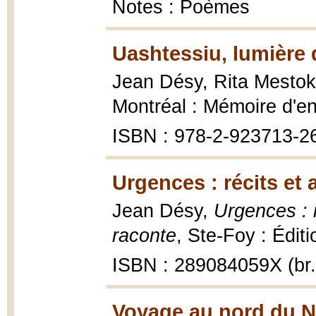
Notes : Poèmes
Uashtessiu, lumière
Jean Désy, Rita Mesto
Montréal : Mémoire d'enc
ISBN : 978-2-923713-2
Urgences : récits et
Jean Désy,
Urgences : 
raconte
, Ste-Foy : Éditi
ISBN : 289084059X (br.
Voyage au nord du N