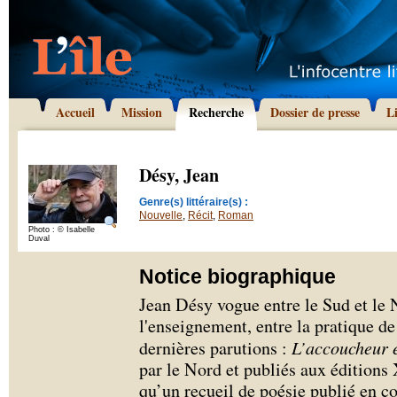
Accueil
Mission
Recherche
Dossier de presse
L
Désy, Jean
Genre(s) littéraire(s) :
Nouvelle
,
Récit
,
Roman
Photo : © Isabelle
Duval
Notice biographique
Jean Désy vogue entre le Sud et le N
l'enseignement, entre la pratique de 
dernières parutions :
L’accoucheur 
par le Nord et publiés aux éditio
qu’un recueil de poésie publié en 