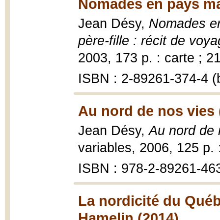
Nomades en pays ma
Jean Désy,
Nomades en 
père-fille : récit de voy
2003, 173 p. : carte ; 2
ISBN : 2-89261-374-4 (b
Au nord de nos vies 
Jean Désy,
Au nord de n
variables, 2006, 125 p. 
ISBN : 978-2-89261-463
La nordicité du Qué
Hamelin (2014)