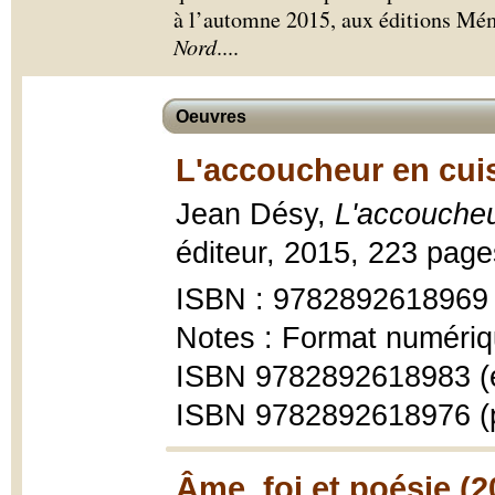
à l’automne 2015, aux éditions Mémo
Nord
.
...
Oeuvres
L'accoucheur en cui
Jean Désy,
L'accoucheu
éditeur, 2015, 223 pages 
ISBN : 9782892618969
Notes : Format numériq
ISBN 9782892618983 (
ISBN 9782892618976 (
Âme, foi et poésie (2