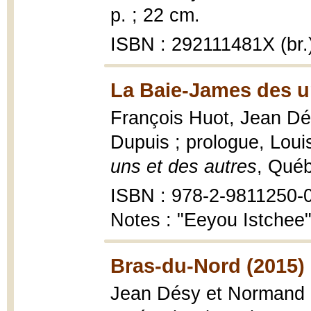
p. ; 22 cm.
ISBN : 292111481X (br.
La Baie-James des un
François Huot, Jean Dés
Dupuis ; prologue, Lo
uns et des autres
, Québ
ISBN : 978-2-9811250-
Notes : "Eeyou Istchee
Bras-du-Nord (2015)
Jean Désy et Normand