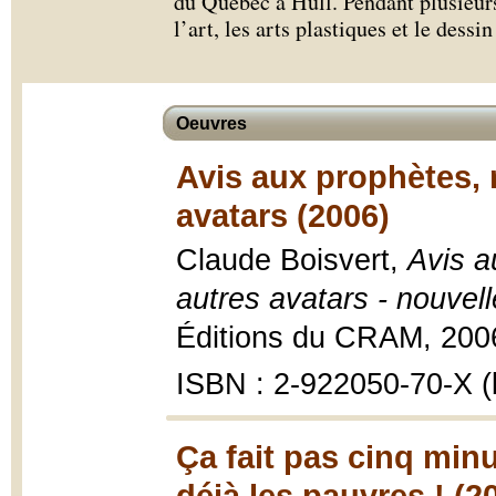
du Québec à Hull. Pendant plusieurs 
l’art, les arts plastiques et le dess
Oeuvres
Avis aux prophètes, m
avatars (2006)
Claude Boisvert,
Avis a
autres avatars - nouvell
Éditions du CRAM, 200
ISBN : 2-922050-70-X (b
Ça fait pas cinq minu
déjà les pauvres ! (2