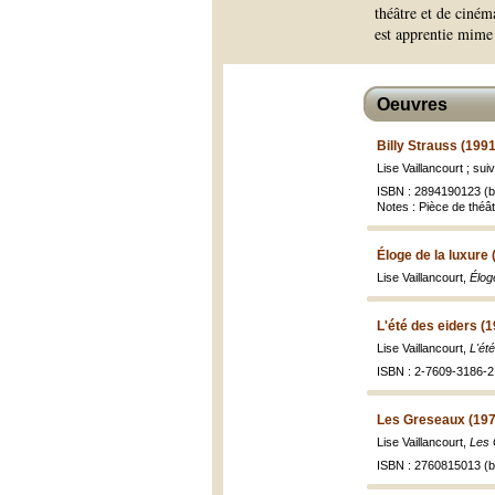
théâtre et de ciném
est apprentie mime
Oeuvres
Billy Strauss (1991
Lise Vaillancourt ; suiv
ISBN : 2894190123 (br
Notes : Pièce de théât
Éloge de la luxure 
Lise Vaillancourt,
Élog
L'été des eiders (
Lise Vaillancourt,
L'ét
ISBN : 2-7609-3186-2 
Les Greseaux (197
Lise Vaillancourt,
Les
ISBN : 2760815013 (br