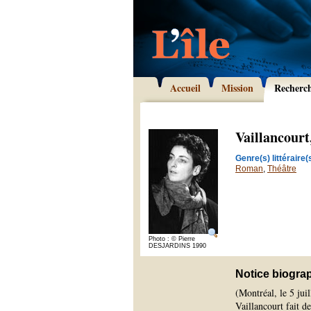
Accueil
Mission
Recherc
Vaillancourt
Genre(s) littéraire(s
Roman
,
Théâtre
Photo : © Pierre
DESJARDINS 1990
Notice biogra
(Montréal, le 5 jui
Vaillancourt fait d