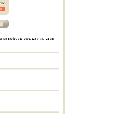
elle
te
n
tion Théâtre ; 11, 1991, 128 p. : ill. ; 21 cm.