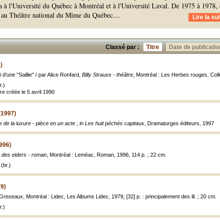
a à l'Université du Québec à Montréal et à l'Université Laval. De 1975 à 1978, 
 au Théâtre national du Mime du Québec.
...
Lire la sui
Classé par :
Titre
Date de publicatio
)
i d'une "Saillie" / par Alice Ronfard,
Billy Strauss - théâtre
, Montréal : Les Herbes rouges, Collec
.)
re créée le 5 avril 1990
(1997)
e de la luxure - pièce en un acte ; in Les huit péchés capitaux
, Dramaturges éditeurs, 1997
1996)
é des eiders - roman
, Montréal : Leméac, Roman, 1996, 114 p. ; 22 cm.
(br.)
9)
 Greseaux
, Montréal : Lidec, Les Albums Lidec, 1979, [32] p. : principalement des ill. ; 20 cm.
.)