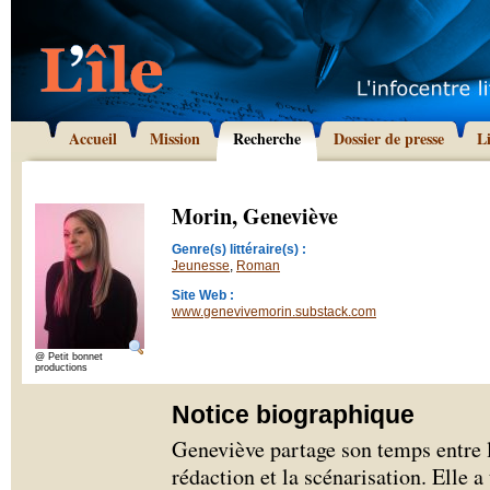
Accueil
Mission
Recherche
Dossier de presse
L
Morin, Geneviève
Genre(s) littéraire(s) :
Jeunesse
,
Roman
Site Web :
www.genevivemorin.substack.com
@ Petit bonnet
productions
Notice biographique
Geneviève partage son temps entre l’
rédaction et la scénarisation. Elle a