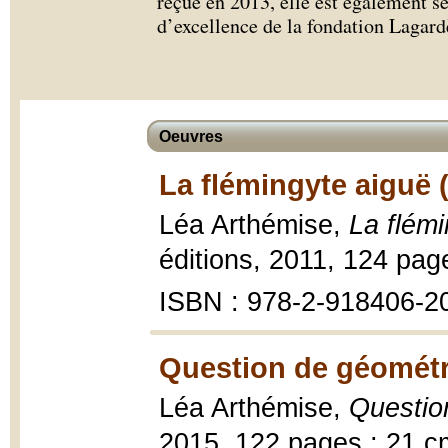
reçue en 2013, elle est également s
d’excellence de la fondation Lagardè
Oeuvres
La flémingyte aiguë 
Léa Arthémise,
La flém
éditions, 2011, 124 pag
ISBN : 978-2-918406-2
Question de géométr
Léa Arthémise,
Questio
2015, 122 pages ; 21 c