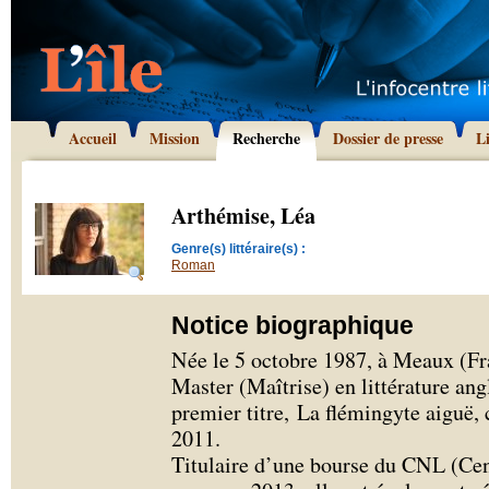
Accueil
Mission
Recherche
Dossier de presse
L
Arthémise, Léa
Genre(s) littéraire(s) :
Roman
Notice biographique
Née le 5 octobre 1987, à Meaux (Fr
Master (Maîtrise) en littérature an
premier titre, La flémingyte aiguë, 
2011.
Titulaire d’une bourse du CNL (Cent