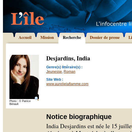
Accueil
Mission
Recherche
Dossier de presse
L
Desjardins, India
Genre(s) littéraire(s) :
Jeunesse
,
Roman
Site Web :
www.aurelielaflamme.com
Photo : © Patrice
Bériault
Notice biographique
India Desjardins est née le 15 juill