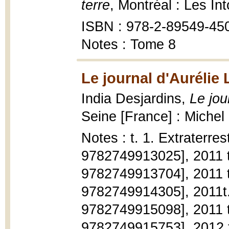
terre
, Montréal : Les In
ISBN : 978-2-89549-45
Notes : Tome 8
Le journal d'Aurélie
India Desjardins,
Le jou
Seine [France] : Michel L
Notes : t. 1. Extraterres
9782749913025], 2011 t.
9782749913704], 2011 t
9782749914305], 2011t.
9782749915098], 2011 t
9782749915753], 2012 