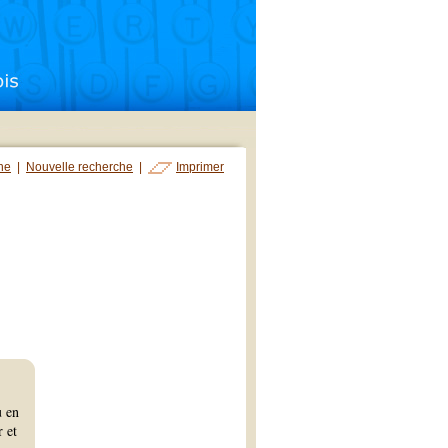
che
|
Nouvelle recherche
|
Imprimer
u en
 et