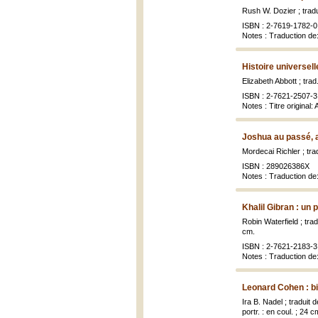
Rush W. Dozier ; tradu
ISBN : 2-7619-1782-0
Notes : Traduction d
Histoire universell
Elizabeth Abbott ; trad
ISBN : 2-7621-2507-3
Notes : Titre original: 
Joshua au passé, 
Mordecai Richler ; tra
ISBN : 289026386X
Notes : Traduction d
Khalil Gibran : un
Robin Waterfield ; trad
cm.
ISBN : 2-7621-2183-3
Notes : Traduction de: 
Leonard Cohen : bi
Ira B. Nadel ; traduit
portr. : en coul. ; 24 c