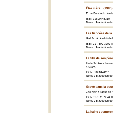
Être mère... (1985)
Erma Bombeck ; tradui
ISBN : 2890443310
Notes : Traduction de
Les fiancées de la 
Gail Scott ; traduit de
ISBN : 2-7609-3202-8
Notes : Traduction de
La fille de son pèr
Linda Schierse Leonard
; 23 cm.
ISBN : 2890444201
Notes : Traduction 
Gravé dans la pous
Zoë Klein ; traduit de 
ISBN : 978-2-89044-8
Notes : Traduction de:
La haine : compren