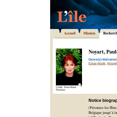
Accueil
Mission
Recherc
Noyart, Paul
Genre(s) littéraire(s
Essai-étude
,
Nouvel
Crédit: Anne-Marie
Pestiaux
Notice biogra
(Péronnes-lez-Binch
Belgique jusqu’à la