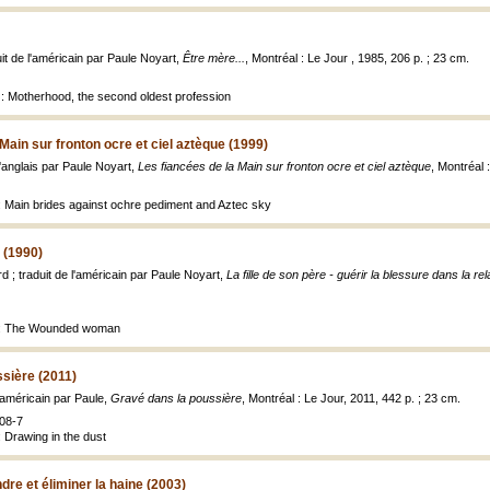
t de l'américain par Paule Noyart,
Être mère...
, Montréal : Le Jour , 1985, 206 p. ; 23 cm.
 : Motherhood, the second oldest profession
Main sur fronton ocre et ciel aztèque (1999)
 l'anglais par Paule Noyart,
Les fiancées de la Main sur fronton ocre et ciel aztèque
, Montréal 
: Main brides against ochre pediment and Aztec sky
e (1990)
 ; traduit de l'américain par Paule Noyart,
La fille de son père - guérir la blessure dans la rela
de: The Wounded woman
sière (2011)
l'américain par Paule,
Gravé dans la poussière
, Montréal : Le Jour, 2011, 442 p. ; 23 cm.
08-7
 Drawing in the dust
dre et éliminer la haine (2003)