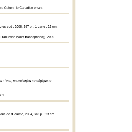
nard Cohen : le Canadien errant
ctes sud , 2008, 397 p. : 1 carte ; 22 cm.
(Traduction (volet francophone)), 2009
eu : l'eau, nouvel enjeu stratégique et
002
itions de l'Homme, 2004, 318 p. ; 23 cm.