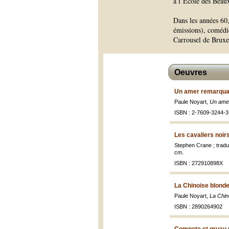
à l’École des Beau
Dans les années 60
émissions), comédi
Carrousel de Bruxel
Oeuvres
Un amer remarqua
Paule Noyart,
Un ame
ISBN : 2-7609-3244-3
Les cavaliers noir
Stephen Crane ; tradu
cm.
ISBN : 272910898X
La Chinoise blonde
Paule Noyart,
La Chin
ISBN : 2890264902