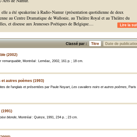
x-Arts de Namur.
, elle a été speakerine à Radio-Namur (présentation quotidienne de deux
enne au Centre Dramatique de Wallonie, au Théâtre Royal et au Théâtre du
les, et diseuse aux Jeunesses Poétiques de Belgique.
...
Lire la sui
Classé par :
Titre
Date de publicatio
ble (2002)
r remarquable
, Montréal : Leméac, 2002, 161 p. ; 18 cm.
s et autres poèmes (1993)
ites de l'anglais et présentées par Paule Noyart,
Les cavaliers noirs et autres poèmes
, Paris
 (1991)
oise blonde
, Montréal : Quinze, 1991, 234 p. ; 23 cm.