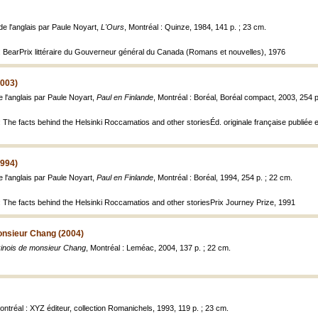
 de l'anglais par Paule Noyart,
L'Ours
, Montréal : Quinze, 1984, 141 p. ; 23 cm.
: BearPrix littéraire du Gouverneur général du Canada (Romans et nouvelles), 1976
2003)
de l'anglais par Paule Noyart,
Paul en Finlande
, Montréal : Boréal, Boréal compact, 2003, 254 p
: The facts behind the Helsinki Roccamatios and other storiesÉd. originale française publiée 
1994)
de l'anglais par Paule Noyart,
Paul en Finlande
, Montréal : Boréal, 1994, 254 p. ; 22 cm.
: The facts behind the Helsinki Roccamatios and other storiesPrix Journey Prize, 1991
onsieur Chang (2004)
inois de monsieur Chang
, Montréal : Leméac, 2004, 137 p. ; 22 cm.
ontréal : XYZ éditeur, collection Romanichels, 1993, 119 p. ; 23 cm.