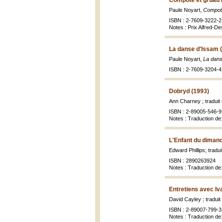
Compote et gruau 
Paule Noyart,
Compot
ISBN : 2-7609-3222-2
Notes : Prix Alfred-D
La danse d'Issam 
Paule Noyart,
La dans
ISBN : 2-7609-3204-4
Dobryd (1993)
Ann Charney ; traduit 
ISBN : 2-89005-546-9
Notes : Traduction de
L'Enfant du diman
Edward Phillips; tradui
ISBN : 2890263924
Notes : Traduction de:
Entretiens avec Iva
David Cayley ; traduit
ISBN : 2-89007-799-3
Notes : Traduction de: