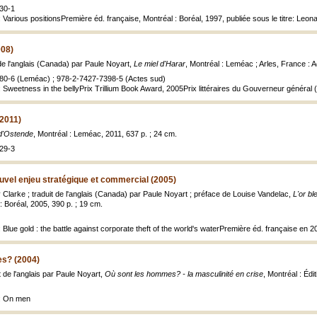
30-1
 Various positionsPremière éd. française, Montréal : Boréal, 1997, publiée sous le titre: Leo
008)
 de l'anglais (Canada) par Paule Noyart,
Le miel d'Harar
, Montréal : Leméac ; Arles, France : A
80-6 (Leméac) ; 978-2-7427-7398-5 (Actes sud)
 Sweetness in the bellyPrix Trillium Book Award, 2005Prix littéraires du Gouverneur général 
(2011)
 d'Ostende
, Montréal : Leméac, 2011, 637 p. ; 24 cm.
29-3
nouvel enjeu stratégique et commercial (2005)
Clarke ; traduit de l'anglais (Canada) par Paule Noyart ; préface de Louise Vandelac,
L'or bl
 : Boréal, 2005, 390 p. ; 19 cm.
 Blue gold : the battle against corporate theft of the world's waterPremière éd. française en 2
s? (2004)
t de l'anglais par Paule Noyart,
Où sont les hommes? - la masculinité en crise
, Montréal : Éd
e: On men