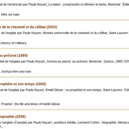
it de l'américain par Paule Noyart,
La haine : comprendre et éliminer la haine
, Montréal : Édi
e: Why we hate
e de la chasteté et du célibat (2003)
. de l'anglais par Paule Noyart,
Histoire universelle de la chasteté et du célibat
, Saint-Laurent 
A history of celibacy
au présent (1989)
duit de l'anglais par Paule Noyart,
Joshua au passé, au présent
, Montréal : Quinze, 1989, 537
e: Joshua then and now
 prophète et son temps (2000)
uit de l'anglais par Paule Noyart,
Khalil Gibran : un prophète et son temps
, Saint-Laurent : Fide
Prophet : the life and times of Kahlil Gibran
ographie (2008)
 de l'anglais (Canada) par Paule Noyart ; postface inédite,
Leonard Cohen : biographie
, Monaco 
m..