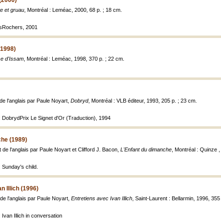
(2000)
e et gruau
, Montréal : Leméac, 2000, 68 p. ; 18 cm.
esRochers, 2001
(1998)
e d'Issam
, Montréal : Leméac, 1998, 370 p. ; 22 cm.
de l'anglais par Paule Noyart,
Dobryd
, Montréal : VLB éditeur, 1993, 205 p. ; 23 cm.
: DobrydPrix Le Signet d'Or (Traduction), 1994
che (1989)
t de l'anglais par Paule Noyart et Clifford J. Bacon,
L'Enfant du dimanche
, Montréal : Quinze ,
 Sunday's child.
n Illich (1996)
 de l'anglais par Paule Noyart,
Entretiens avec Ivan Illich
, Saint-Laurent : Bellarmin, 1996, 355
 Ivan Illich in conversation