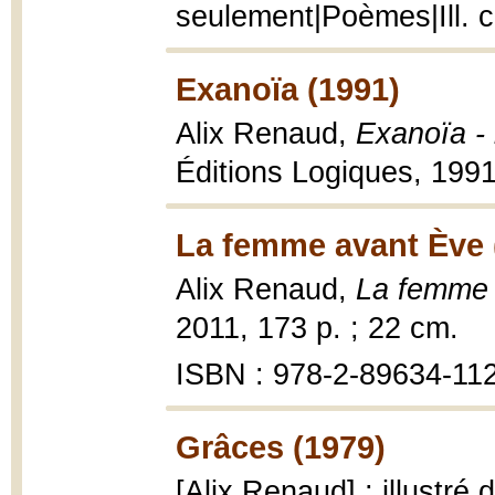
seulement|Poèmes|Ill. c
Exanoïa (1991)
Alix Renaud,
Exanoïa - 
Éditions Logiques, 199
La femme avant Ève 
Alix Renaud,
La femme 
2011, 173 p. ; 22 cm.
ISBN : 978-2-89634-11
Grâces (1979)
[Alix Renaud] ; illustré