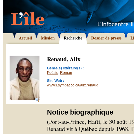
Accueil
Mission
Recherche
Dossier de presse
L
Renaud, Alix
Genre(s) littéraire(s) :
Poésie
,
Roman
Site Web :
www3.sympatico.ca/alix.renaud
Notice biographique
(Port-au-Prince, Haïti, le 30 août 1
Renaud vit à Québec depuis 1968. Il