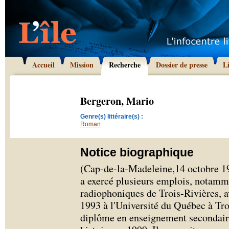
Accueil
Mission
Recherche
Dossier de presse
L
Bergeron, Mario
Genre(s) littéraire(s) :
Roman
Notice biographique
(Cap-de-la-Madeleine,14 octobre 1
a exercé plusieurs emplois, notamme
radiophoniques de Trois-Rivières, a
1993 à l'Université du Québec à Tro
diplôme en enseignement secondaire