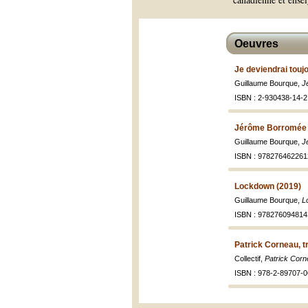
Oeuvres
Je deviendrai touj
Guillaume Bourque,
J
ISBN : 2-930438-14-2
Jérôme Borromée 
Guillaume Bourque,
J
ISBN : 978276462261
Lockdown (2019)
Guillaume Bourque,
L
ISBN : 978276094814
Patrick Corneau, t
Collectif,
Patrick Corn
ISBN : 978-2-89707-0