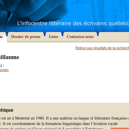
he
Dossier de presse
Liens
Contactez-nous
Retour aux résultats de la recher
illaume
) :
oman
phique
st né à Montréal en 1980. Il a une maîtrise en langue et littérature françaises 
. Il est coordonnateur de la formation linguistique dans l’Aviation royale
ignant de cinéma au Cégep régional de Lanaudière à Terrebonne.
...