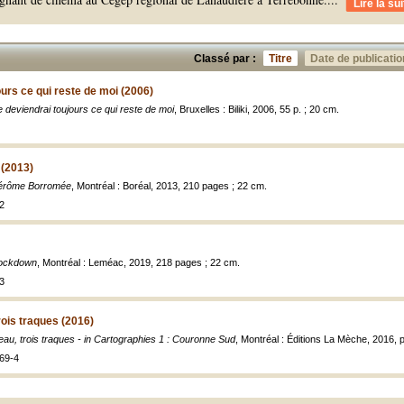
Lire la sui
Classé par :
Titre
Date de publicatio
ours ce qui reste de moi (2006)
e deviendrai toujours ce qui reste de moi
, Bruxelles : Biliki, 2006, 55 p. ; 20 cm.
(2013)
érôme Borromée
, Montréal : Boréal, 2013, 210 pages ; 22 cm.
2
ockdown
, Montréal : Leméac, 2019, 218 pages ; 22 cm.
3
rois traques (2016)
eau, trois traques - in Cartographies 1 : Couronne Sud
, Montréal : Éditions La Mèche, 2016, 
69-4