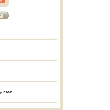
te
n
pp.105-140.