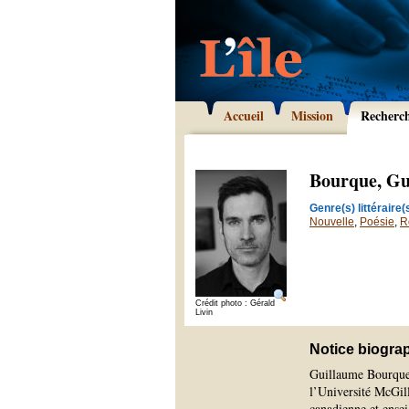
Accueil
Mission
Recherc
Bourque, Gu
Genre(s) littéraire(s
Nouvelle
,
Poésie
,
R
Crédit photo : Gérald
Livin
Notice biogra
Guillaume Bourque e
l’Université McGill
canadienne et ense