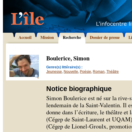
Accueil
Mission
Recherche
Dossier de presse
L
Boulerice, Simon
Genre(s) littéraire(s) :
Jeunesse
,
Nouvelle
,
Poésie
,
Roman
,
Théâtre
Notice biographique
Simon Boulerice est né sur la rive-
lendemain de la Saint-Valentin. Il e
donne dans l’écriture, le théâtre et l
(Cégep de Saint-Laurent et UQAM), 
(Cégep de Lionel-Groulx, promotio