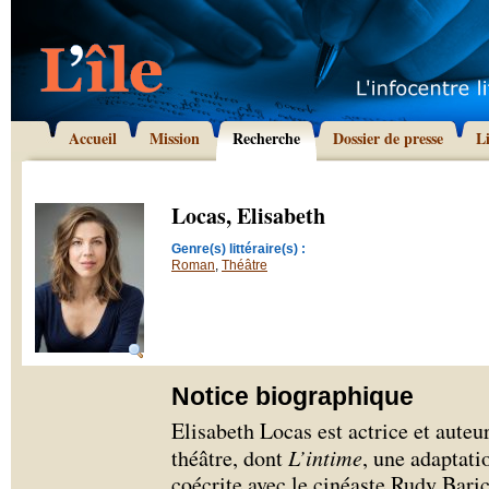
Accueil
Mission
Recherche
Dossier de presse
L
Locas, Elisabeth
Genre(s) littéraire(s) :
Roman
,
Théâtre
Notice biographique
Elisabeth Locas est actrice et auteur
théâtre, dont
L’intime
, une adaptati
coécrite avec le cinéaste Rudy Baric