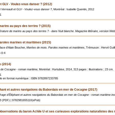
et GLV - Voulez-vous danser ? (2012)
t Verreault et GLV - Voulez-vous danser ?
, Montréal : Isabelle Quentin, 2012
1
marins au pays des terrins ? (2015)
térature de marins au pays des terrins ? - dans Nuit blanche. Magazine littéraire, version Web
aroles marines et maritimes (2015)
face d'Alain Boucher,
Marées de mots. Paroles marines et maritimes
, Trémuson : Hervé Guill
-0-4
 (2014)
 de Cocagne - roman maritime
, Montréal : Hurtubise, 2014, 313 pages : illustrations ; 23 cm.
1
ible en format numérique : ISBN 9782897233785
hant et autres navigations du Babordais en mer de Cocagne (2017)
rage d'Éléphant et autres navigations du Babordais en mer de Cocagne - roman maritime inso
3 (PDF) | 9782981655110(ePub)
servations du baron Achile U et ses curieuses explorations naturalistes des ri