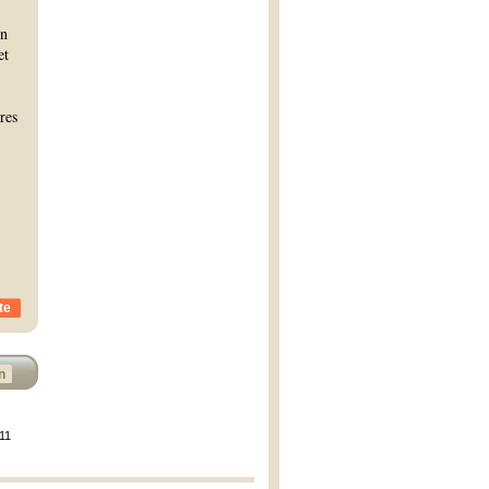
en
et
res
te
n
011