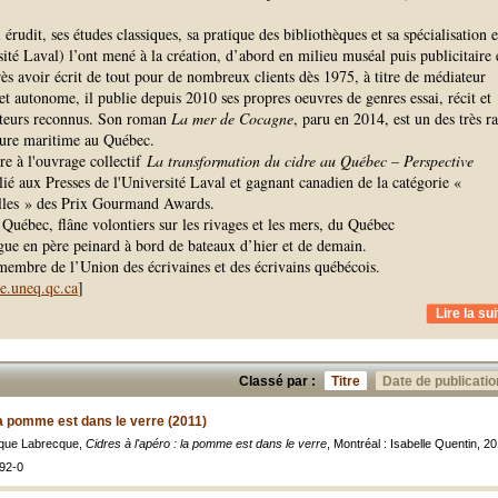
érudit, ses études classiques, sa pratique des bibliothèques et sa spécialisation 
ité Laval) l’ont mené à la création, d’abord en milieu muséal puis publicitaire 
près avoir écrit de tout pour de nombreux clients dès 1975, à titre de médiateur
 et autonome, il publie depuis 2010 ses propres oeuvres de genres essai, récit et
iteurs reconnus. Son roman
La mer de Cocagne
, paru en 2014, est un des très ra
ature maritime au Québec.
re à l'ouvrage collectif
La transformation du cidre au Québec – Perspective
lié aux Presses de l'Université Laval et gagnant canadien de la catégorie «
nelles » des Prix Gourmand Awards.
de Québec, flâne volontiers sur les rivages et les mers, du Québec
gue en père peinard à bord de bateaux d’hier et de demain.
membre de l’Union des écrivaines et des écrivains québécois.
re.uneq.qc.ca
]
Lire la sui
Classé par :
Titre
Date de publicatio
 la pomme est dans le verre (2011)
ique Labrecque,
Cidres à l'apéro : la pomme est dans le verre
, Montréal : Isabelle Quentin, 2
92-0