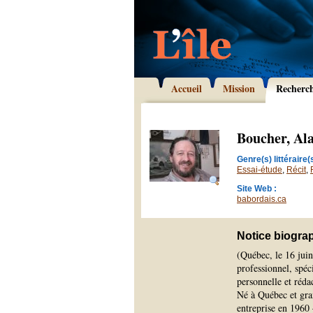
Accueil
Mission
Recherc
Boucher, Al
Genre(s) littéraire(s
Essai-étude
,
Récit
,
Site Web :
babordais.ca
Notice biogra
(Québec, le 16 jui
professionnel, spéc
personnelle et réd
Né à Québec et gran
entreprise en 1960