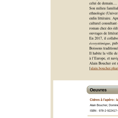
celui de demain.
...
Son milieu familial 
ethnologie (Univers
enfin littéraire. A
culturel consultant
roman chez des éd
ouvrages de littér
En 2017, il collabo
écosystémique
, pub
Boissons traditio
Il habite la ville 
à l’Europe, et navi
Alain Boucher est 
[
alain.boucher.pha
Oeuvres
Cidres à l'apéro :
Alain Boucher, Domin
ISBN : 978-2-922417-