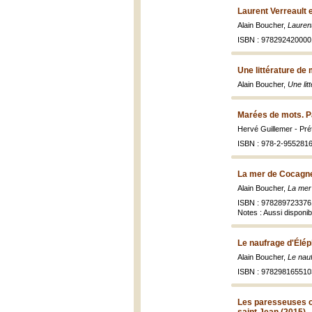
Laurent Verreault 
Alain Boucher,
Lauren
ISBN : 978292420000
Une littérature de 
Alain Boucher,
Une lit
Marées de mots. P
Hervé Guillemer - Pré
ISBN : 978-2-9552816
La mer de Cocagne
Alain Boucher,
La mer
ISBN : 978289723376
Notes : Aussi dispon
Le naufrage d'Élép
Alain Boucher,
Le nauf
ISBN : 978298165510
Les paresseuses ob