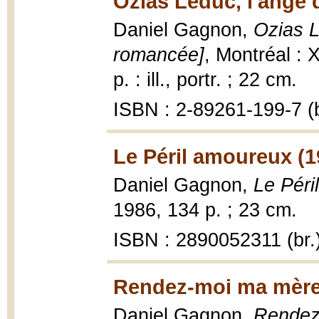
Ozias Leduc, l'ange 
Daniel Gagnon,
Ozias L
romancée]
, Montréal : 
p. : ill., portr. ; 22 cm.
ISBN : 2-89261-199-7 (b
Le Péril amoureux (1
Daniel Gagnon,
Le Péri
1986, 134 p. ; 23 cm.
ISBN : 2890052311 (br.
Rendez-moi ma mère!
Daniel Gagnon,
Rendez-