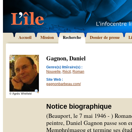
Accueil
Mission
Recherche
Dossier de presse
L
Gagnon, Daniel
Genre(s) littéraire(s) :
Nouvelle
,
Récit
,
Roman
Site Web :
gagnonbarbeau.com/
© Agnès Whitfield
Notice biographique
(Beauport, le 7 mai 1946 - ) Romanci
peintre, Daniel Gagnon passe son en
Memphrémagog et termine ses études