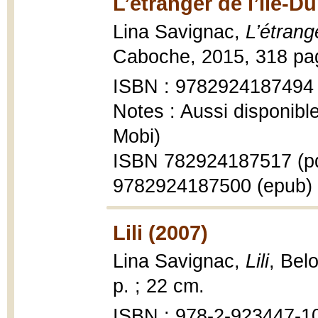
L’étranger de l’Île-D
Lina Savignac,
L’étrang
Caboche, 2015, 318 pa
ISBN : 9782924187494
Notes : Aussi disponib
Mobi)
ISBN 782924187517 (pd
9782924187500 (epub)
Lili (2007)
Lina Savignac,
Lili
, Bel
p. ; 22 cm.
ISBN : 978-2-923447-1