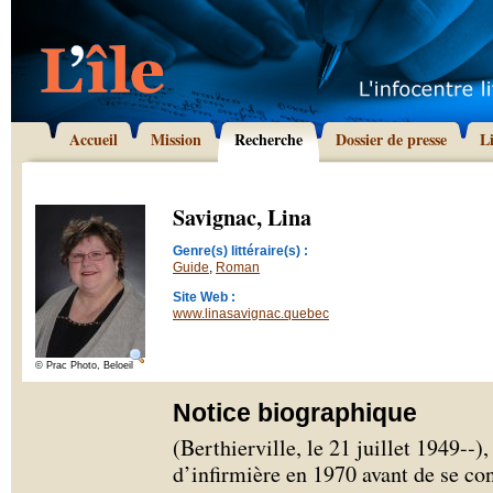
Accueil
Mission
Recherche
Dossier de presse
L
Savignac, Lina
Genre(s) littéraire(s) :
Guide
,
Roman
Site Web :
www.linasavignac.quebec
© Prac Photo, Beloeil
Notice biographique
(Berthierville, le 21 juillet 1949-­‐
d’infirmière en 1970 avant de se co