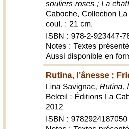
souliers roses ; La cha
Caboche, Collection La p
coul. ; 21 cm.
ISBN : 978-2-923447-7
Notes : Textes présent
Aussi disponible en fo
Rutina, l'ânesse ; Fr
Lina Savignac,
Rutina, 
Belœil : Éditions La Ca
2012
ISBN : 9782924187050