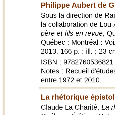
Philippe Aubert de Ga
Sous la direction de Ra
la collaboration de Lou
père et fils en revue
, Q
Québec ; Montréal : Voi
2013, 166 p. : ill. ; 23 c
ISBN : 9782760536821
Notes : Recueil d'étude
entre 1972 et 2010.
La rhétorique épistol
Claude La Charité,
La r