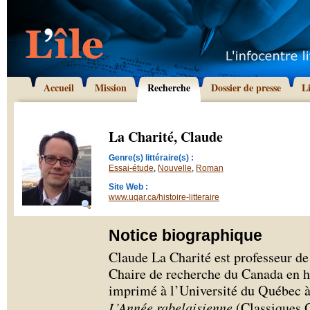
Accueil
Mission
Recherche
Dossier de presse
L
La Charité, Claude
Genre(s) littéraire(s) :
Essai-étude
,
Nouvelle
,
Roman
Site Web :
www.uqar.ca/histoire-litteraire
Notice biographique
Claude La Charité est professeur de l
Chaire de recherche du Canada en his
imprimé à l’Université du Québec à 
L’Année rabelaisienne
(Classiques Ga