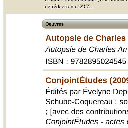
de rédaction d
’XYZ
.
...
Oeuvres
Autopsie de Charles
Autopsie de Charles A
ISBN : 9782895024545
ConjointÉtudes (200
Édités par Évelyne Depr
Schube-Coquereau ; sou
; [avec des contributions
ConjointÉtudes - actes 