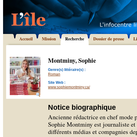
Accueil
Mission
Recherche
Dossier de presse
L
Montminy, Sophie
Genre(s) littéraire(s) :
Roman
Site Web :
www.sophiemontminy.ca/
Notice biographique
Ancienne rédactrice en chef mode 
Sophie Montminy est journaliste et
différents médias et compagnies de