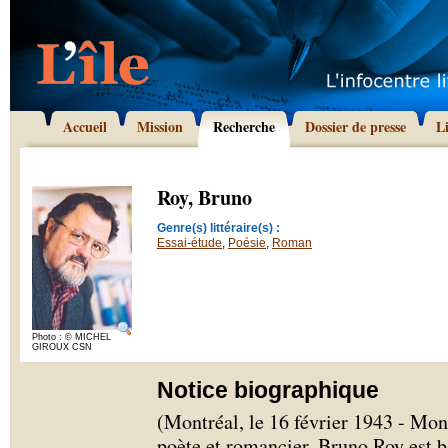
Accueil
Mission
Recherche
Dossier de presse
L
Roy, Bruno
Genre(s) littéraire(s) :
Essai-étude
,
Poésie
,
Roman
Photo : © MICHEL
GIROUX CSN
Notice biographique
(Montréal, le 16 février 1943 - Mont
poète et romancier, Bruno Roy est 