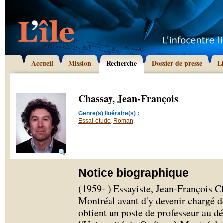
Accueil
Mission
Recherche
Dossier de presse
L
Chassay, Jean-François
Genre(s) littéraire(s) :
Essai-étude
,
Roman
Notice biographique
(1959- ) Essayiste, Jean-François Ch
Montréal avant d'y devenir chargé d
obtient un poste de professeur au dé