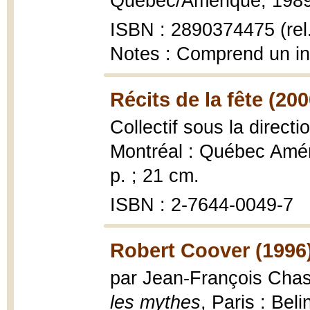
Québec/Amérique, 1989, 2
ISBN : 2890374475 (rel
Notes : Comprend un i
Récits de la fête (200
Collectif sous la direct
Montréal : Québec Améri
p. ; 21 cm.
ISBN : 2-7644-0049-7
Robert Coover (1996
par Jean-François Cha
les mythes
, Paris : Bel