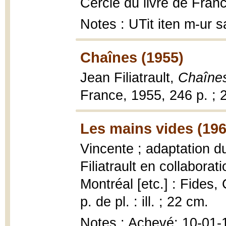
Cercle du livre de Franc
Notes : UTit iten m-ur
Chaînes (1955)
Jean Filiatrault,
Chaîne
France, 1955, 246 p. ; 
Les mains vides (196
Vincente ; adaptation d
Filiatrault en collabora
Montréal [etc.] : Fides,
p. de pl. : ill. ; 22 cm.
Notes : Achevé: 10-01-