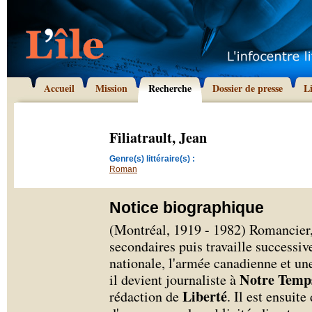
Accueil
Mission
Recherche
Dossier de presse
L
Filiatrault, Jean
Genre(s) littéraire(s) :
Roman
Notice biographique
(Montréal, 1919 - 1982) Romancier, 
secondaires puis travaille success
nationale, l'armée canadienne et un
Notre Temp
il devient journaliste à
Liberté
rédaction de
. Il est ensuite