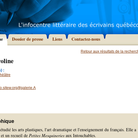
he
Dossier de presse
Liens
Contactez-nous
Retour aux résultats de la recher
oline
) :
héâtre
.sitew.org/#galerie.A
phique
tudié les arts plastiques, l'art dramatique et l'enseignement du français. Elle a
 et un recueil de
Petites Mesquineries
aux Intouchables.