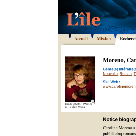
Accueil
Mission
Recherc
Moreno, Car
Genre(s) littéraire(s
Nouvelle
,
Roman
,
T
Site Web :
www.carolinemoreno
Crédit photo : Wilmer
A. Guillen Vivas
Notice biogra
Caroline Moreno a é
publié cinq romans