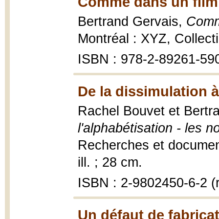
Comme dans un film 
Bertrand Gervais,
Comme
Montréal : XYZ, Collect
ISBN : 978-2-89261-59
De la dissimulation à
Rachel Bouvet et Bertr
l'alphabétisation - les 
Recherches et documents
ill. ; 28 cm.
ISBN : 2-9802450-6-2 (re
Un défaut de fabrica