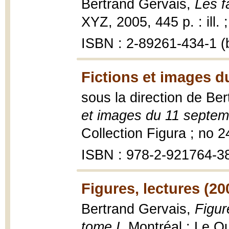
Bertrand Gervais,
Les f
XYZ, 2005, 445 p. : ill. 
ISBN : 2-89261-434-1 (b
Fictions et images d
sous la direction de Ber
et images du 11 septe
Collection Figura ; no 24
ISBN : 978-2-921764-3
Figures, lectures (20
Bertrand Gervais,
Figur
tome I
, Montréal : Le Q