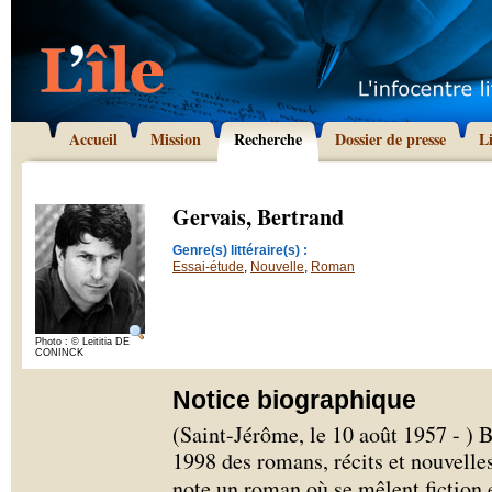
Accueil
Mission
Recherche
Dossier de presse
L
Gervais, Bertrand
Genre(s) littéraire(s) :
Essai-étude
,
Nouvelle
,
Roman
Photo : © Leititia DE
CONINCK
Notice biographique
(Saint-Jérôme, le 10 août 1957 - ) 
1998 des romans, récits et nouvelles
note un roman où se mêlent fiction 