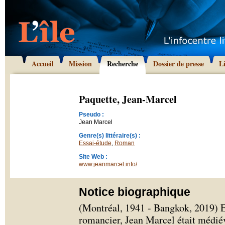
Accueil
Mission
Recherche
Dossier de presse
L
Paquette, Jean-Marcel
Pseudo :
Jean Marcel
Genre(s) littéraire(s) :
Essai-étude
,
Roman
Site Web :
www.jeanmarcel.info/
Notice biographique
(Montréal, 1941 - Bangkok, 2019) Ess
romancier, Jean Marcel était médiév