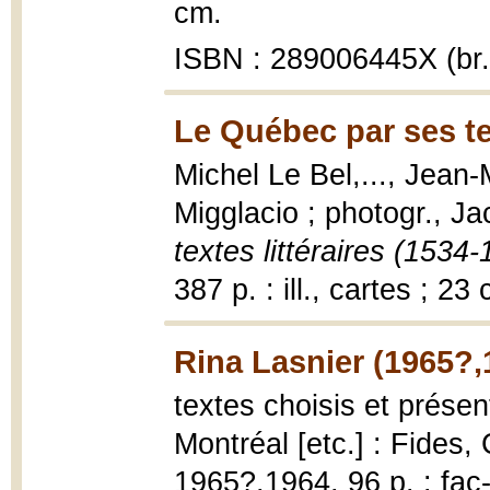
cm.
ISBN : 289006445X (br.
Le Québec par ses tex
Michel Le Bel,..., Jean-
Migglacio ; photogr., J
textes littéraires (1534
387 p. : ill., cartes ; 23
Rina Lasnier (1965?,
textes choisis et prése
Montréal [etc.] : Fides,
1965?,1964, 96 p. : fac-