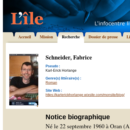
Accueil
Mission
Recherche
Dossier de presse
L
Schneider, Fabrice
Pseudo :
Karl-Erick Horlange
Genre(s) littéraire(s) :
Roman
Site Web :
https://karlerickhorlange.wixsite.com/monsite/blog/
Notice biographique
Né le 22 septembre 1960 à Oran (Al