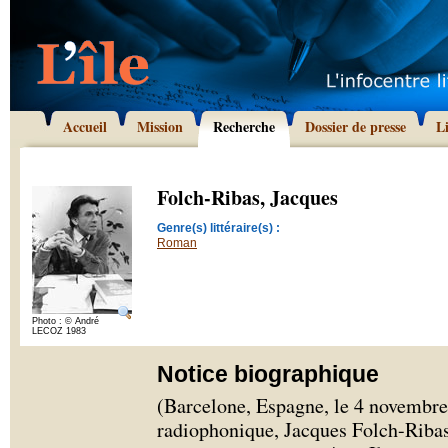
Accueil
Mission
Recherche
Dossier de presse
L
Folch-Ribas, Jacques
Genre(s) littéraire(s) :
Roman
Photo : © André
LECOZ 1983
Notice biographique
(Barcelone, Espagne, le 4 novembre
radiophonique, Jacques Folch-Ribas 