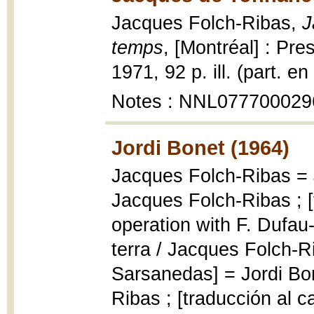
Jacques Folch-Ribas,
J
temps
, [Montréal] : Pr
1971, 92 p. ill. (part. en
Notes : NNL077700029
Jordi Bonet (1964)
Jacques Folch-Ribas = J
Jacques Folch-Ribas ; [
operation with F. Dufau-
terra / Jacques Folch-Ri
Sarsanedas] = Jordi Bone
Ribas ; [traducción al c