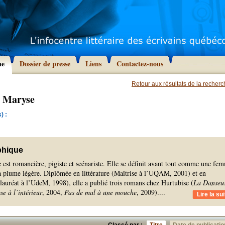
he
Dossier de presse
Liens
Contactez-nous
Retour aux résultats de la recher
, Maryse
) :
phique
est romancière, pigiste et scénariste. Elle se définit avant tout comme une fe
 la plume légère. Diplômée en littérature (Maîtrise à l’UQÀM, 2001) et en
lauréat à l’UdeM, 1998), elle a publié trois romans chez Hurtubise (
La Danseu
e à l’intérieur
, 2004,
Pas de mal à une mouche
, 2009).
...
Lire la sui