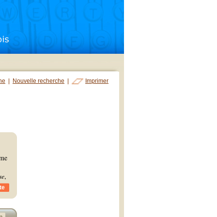
che
|
Nouvelle recherche
|
Imprimer
mme
se
,
te