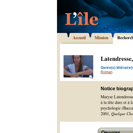
Accueil
Mission
Recherc
Latendresse
Genre(s) littéraire(s
Roman
Notice biogra
Maryse Latendresse 
à la tête dure et à
psychologie (Bacca
2001,
Quelque Chos
Oeuvres