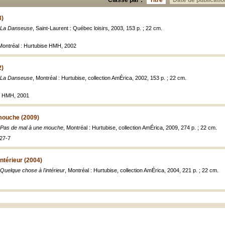
Classé par :
Titre
Date de publicatio
3)
La Danseuse
, Saint-Laurent : Québec loisirs, 2003, 153 p. ; 22 cm.
, Montréal : Hurtubise HMH, 2002
2)
La Danseuse
, Montréal : Hurtubise, collection AmÉrica, 2002, 153 p. ; 22 cm.
se HMH, 2001
mouche (2009)
Pas de mal à une mouche
, Montréal : Hurtubise, collection AmÉrica, 2009, 274 p. ; 22 cm.
27-7
ntérieur (2004)
Quelque chose à l'intérieur
, Montréal : Hurtubise, collection AmÉrica, 2004, 221 p. ; 22 cm.