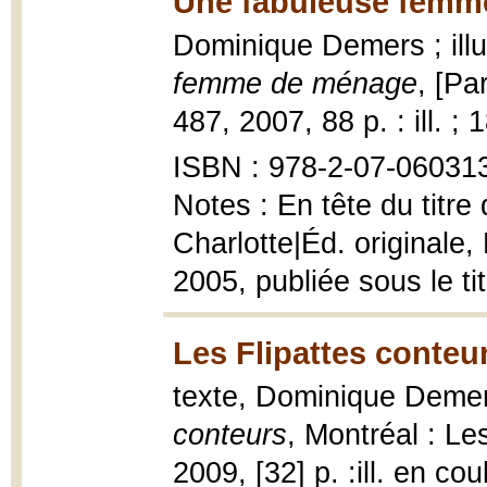
Une fabuleuse femm
Dominique Demers ; ill
femme de ménage
, [Pa
487, 2007, 88 p. : ill. ; 
ISBN : 978-2-07-060313-
Notes : En tête du titre
Charlotte|Éd. originale
2005, publiée sous le t
Les Flipattes conteu
texte, Dominique Demers
conteurs
, Montréal : L
2009, [32] p. :ill. en cou