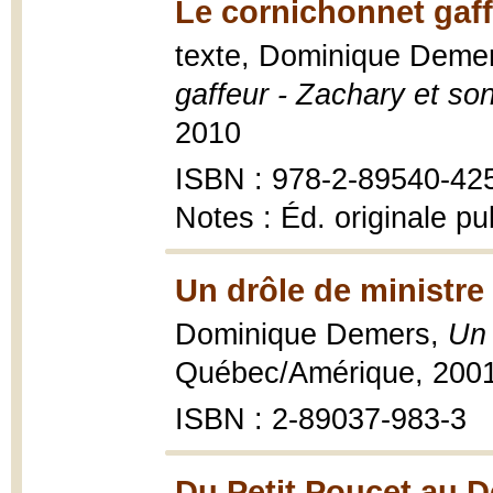
Le cornichonnet gaff
texte, Dominique Demers
gaffeur - Zachary et so
2010
ISBN : 978-2-89540-42
Notes : Éd. originale p
Un drôle de ministre
Dominique Demers,
Un 
Québec/Amérique, 200
ISBN : 2-89037-983-3
Du Petit Poucet au De