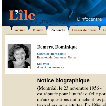
Accueil
Mission
Recherche
Dossier de presse
L
Demers, Dominique
Genre(s) littéraire(s) :
Essai-étude
,
Jeunesse
,
Roman
Site Web :
dominiquedemers.ca
Notice biographique
(Montréal, le 23 novembre 1956 -
est réputée pour l'intérêt qu'elle por
qu'aux questions qui touchent les je
bestsellers pour adultes. En 1994, e