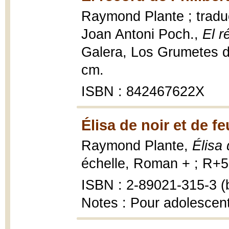
Raymond Plante ; traducc
Joan Antoni Poch.,
El r
Galera, Los Grumetes de 
cm.
ISBN : 842467622X
Élisa de noir et de fe
Raymond Plante,
Élisa 
échelle, Roman + ; R+50
ISBN : 2-89021-315-3 (b
Notes : Pour adolescen