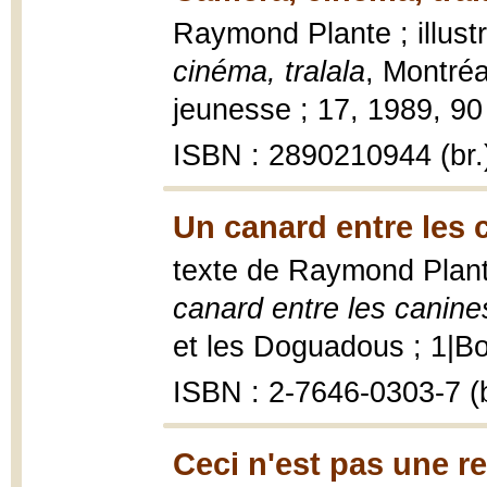
Raymond Plante ; illus
cinéma, tralala
, Montréa
jeunesse ; 17, 1989, 90 p
ISBN : 2890210944 (br.
Un canard entre les 
texte de Raymond Plante
canard entre les canine
et les Doguadous ; 1|Bor
ISBN : 2-7646-0303-7 (b
Ceci n'est pas une rev