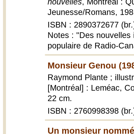
nouvelles
, Montréal : 
Jeunesse/Romans, 1985, 
ISBN : 2890372677 (br.
Notes : "Des nouvelles 
populaire de Radio-Can
Monsieur Genou (19
Raymond Plante ; illust
[Montréal] : Leméac, Coll
22 cm.
ISBN : 2760998398 (br.
Un monsieur nommé P