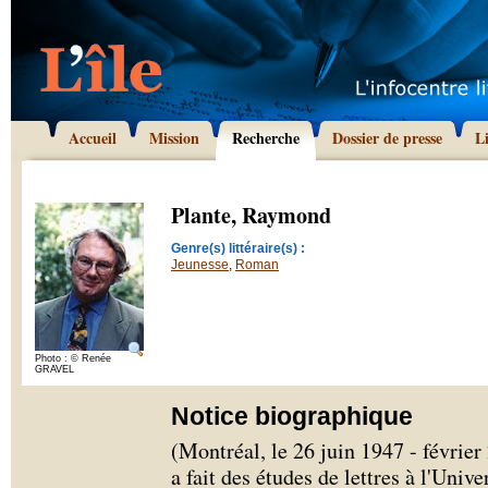
Accueil
Mission
Recherche
Dossier de presse
L
Plante, Raymond
Genre(s) littéraire(s) :
Jeunesse
,
Roman
Photo : © Renée
GRAVEL
Notice biographique
(Montréal, le 26 juin 1947 - févri
a fait des études de lettres à l'Univ