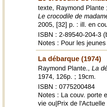
texte, Raymond Plante ;
Le crocodile de madam
2005, [32] p. : ill. en co
ISBN : 2-89540-204-3 (b
Notes : Pour les jeunes
La débarque (1974)
Raymond Plante.,
La d
1974, 126p. ; 19cm.
ISBN : 0775200484
Notes : La couv. porte e
vie ou|Prix de l'Actuell