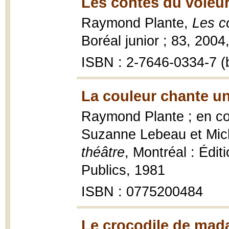
Les contes du voleur
Raymond Plante,
Les c
Boréal junior ; 83, 2004, 
ISBN : 2-7646-0334-7 (b
La couleur chante un
Raymond Plante ; en co
Suzanne Lebeau et Mich
théâtre
, Montréal : Édi
Publics, 1981
ISBN : 0775200484
Le crocodile de mad