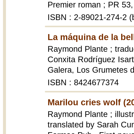
Premier roman ; PR 53, 1
ISBN : 2-89021-274-2 (b
La máquina de la bel
Raymond Plante ; traducc
Conxita Rodríguez Isart
Galera, Los Grumetes de 
ISBN : 8424677374
Marilou cries wolf (2
Raymond Plante ; illust
translated by Sarah C