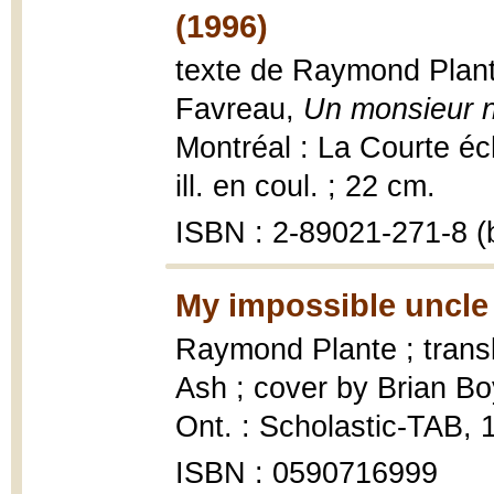
(1996)
texte de Raymond Plante
Favreau,
Un monsieur n
Montréal : La Courte éche
ill. en coul. ; 22 cm.
ISBN : 2-89021-271-8 (b
My impossible uncle
Raymond Plante ; trans
Ash ; cover by Brian B
Ont. : Scholastic-TAB, 
ISBN : 0590716999