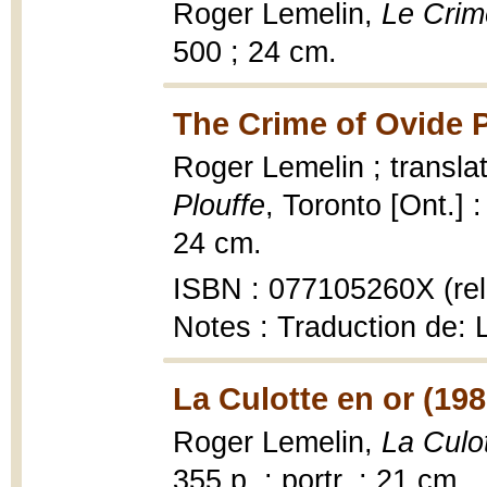
Roger Lemelin,
Le Crim
500 ; 24 cm.
The Crime of Ovide P
Roger Lemelin ; transl
Plouffe
, Toronto [Ont.] 
24 cm.
ISBN : 077105260X (rel
Notes : Traduction de: 
La Culotte en or (198
Roger Lemelin,
La Culo
355 p. : portr. ; 21 cm.