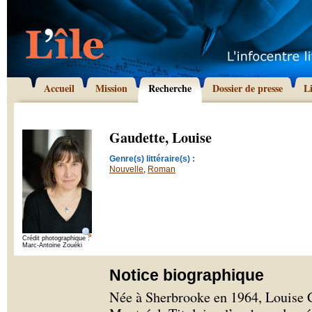
Accueil
Mission
Recherche
Dossier de presse
L
Gaudette, Louise
Genre(s) littéraire(s) :
Nouvelle
,
Roman
Crédit photographique :
Marc-Antoine Zouéki
Notice biographique
Née à Sherbrooke en 1964, Louise G