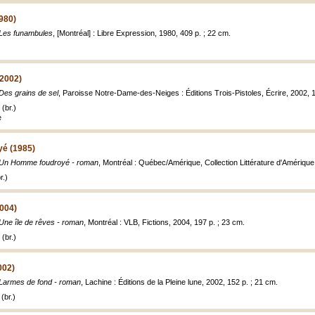
980)
Les funambules
, [Montréal] : Libre Expression, 1980, 409 p. ; 22 cm.
(2002)
Des grains de sel
, Paroisse Notre-Dame-des-Neiges : Éditions Trois-Pistoles, Écrire, 2002, 103 p
(br.)
e
é (1985)
Un Homme foudroyé - roman
, Montréal : Québec/Amérique, Collection Littérature d'Amérique
r.)
2004)
Une île de rêves - roman
, Montréal : VLB, Fictions, 2004, 197 p. ; 23 cm.
(br.)
002)
Larmes de fond - roman
, Lachine : Éditions de la Pleine lune, 2002, 152 p. ; 21 cm.
(br.)