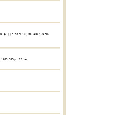
., [2] p. de pl. : ill., fac.-sim. ; 20 cm.
, 1985, 323 p. ; 23 cm.