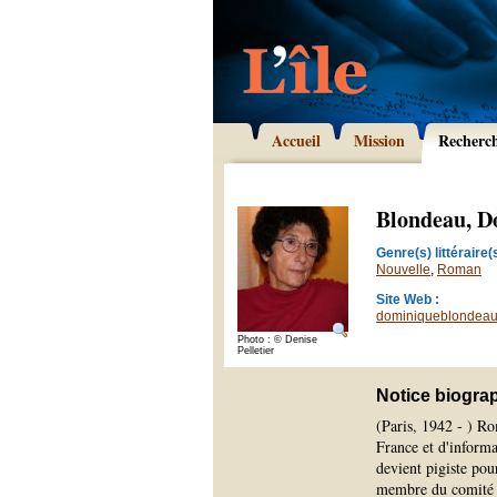
Accueil
Mission
Recherc
Blondeau, D
Genre(s) littéraire(s
Nouvelle
,
Roman
Site Web :
dominiqueblondeaum
Photo : © Denise
Pelletier
Notice biogra
(Paris, 1942 - ) R
France et d'inform
devient pigiste po
membre du comité 