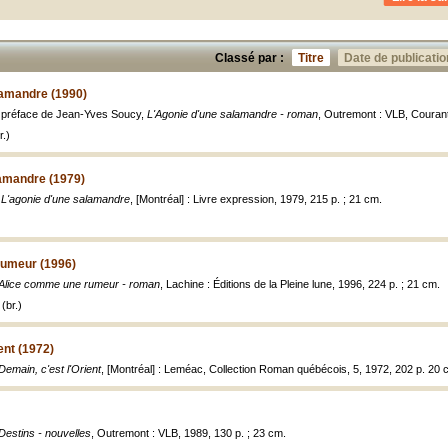
Classé par :
Titre
Date de publicatio
lamandre (1990)
 préface de Jean-Yves Soucy,
L'Agonie d'une salamandre - roman
, Outremont : VLB, Courant 
.)
lamandre (1979)
,
L'agonie d'une salamandre
, [Montréal] : Livre expression, 1979, 215 p. ; 21 cm.
rumeur (1996)
Alice comme une rumeur - roman
, Lachine : Éditions de la Pleine lune, 1996, 224 p. ; 21 cm.
(br.)
ent (1972)
Demain, c'est l'Orient
, [Montréal] : Leméac, Collection Roman québécois, 5, 1972, 202 p. 20 
Destins - nouvelles
, Outremont : VLB, 1989, 130 p. ; 23 cm.