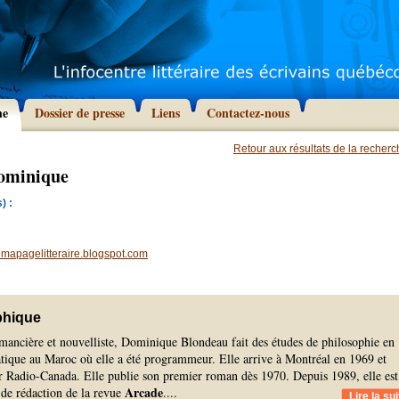
he
Dossier de presse
Liens
Contactez-nous
Retour aux résultats de la recher
ominique
) :
apagelitteraire.blogspot.com
phique
omancière et nouvelliste, Dominique Blondeau fait des études de philosophie en
atique au Maroc où elle a été programmeur. Elle arrive à Montréal en 1969 et
ur Radio-Canada. Elle publie son premier roman dès 1970. Depuis 1989, elle est
Arcade
de rédaction de la revue
.
...
Lire la sui