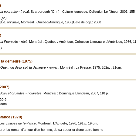
)
La poursuite - [récit]
, Scarborough (Ont.) : Culture jeunesse, Collection Le flâneur, 2001, 155 
(br.)
|Éd. originale, Montréal : Québec/Amérique, 1986|Date de cop.: 2000
)
La Poursuite - récit
, Montréal : Québec / Amérique, Collection Littérature d'Amérique, 1986, 11
.)
 ta demeure (1975)
,
Que mon désir soit ta demeure - roman
, Montréal : La Presse, 1975, 262p. ; 21cm.
(2007)
Soleil et cruautés - nouvelles
, Montréal : Dominique Blondeau, 2007, 118 p..
20-9
u.com
nfance (1970)
Les visages de l'enfance
, Montréal : L'Actuelle, 1970, 191 p. 19 cm.
ture: Le roman d'amour d'un homme, de sa soeur et d'une autre femme