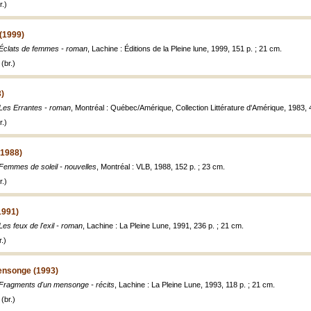
.)
(1999)
Éclats de femmes - roman
, Lachine : Éditions de la Pleine lune, 1999, 151 p. ; 21 cm.
(br.)
3)
Les Errantes - roman
, Montréal : Québec/Amérique, Collection Littérature d'Amérique, 1983, 
.)
(1988)
Femmes de soleil - nouvelles
, Montréal : VLB, 1988, 152 p. ; 23 cm.
.)
(1991)
Les feux de l'exil - roman
, Lachine : La Pleine Lune, 1991, 236 p. ; 21 cm.
.)
ensonge (1993)
Fragments d'un mensonge - récits
, Lachine : La Pleine Lune, 1993, 118 p. ; 21 cm.
(br.)