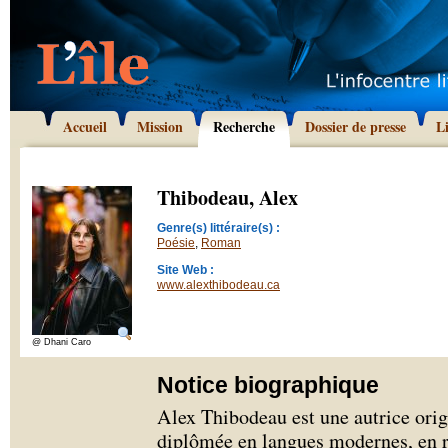
Accueil
Mission
Recherche
Dossier de presse
L
Thibodeau, Alex
Genre(s) littéraire(s) :
Poésie
,
Roman
Site Web :
www.alexthibodeau.ca
@ Dhani Caro
Notice biographique
Alex Thibodeau est une autrice orig
diplômée en langues modernes, en r